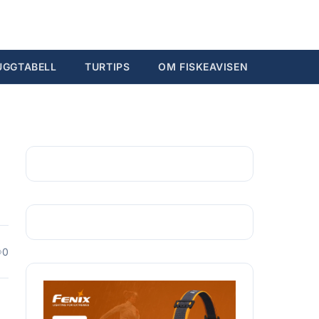
Søk...
Ctrl K
UGGTABELL
TURTIPS
OM FISKEAVISEN
0