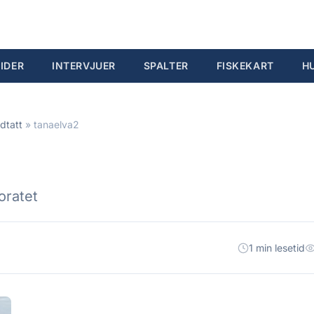
IDER
INTERVJUER
SPALTER
FISKEKART
H
dtatt
»
tanaelva2
oratet
1 min lesetid