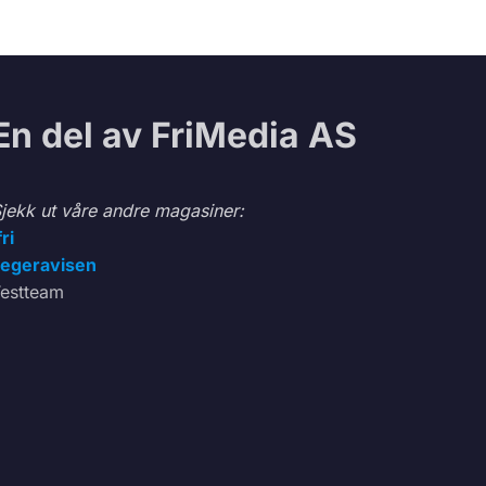
En del av FriMedia AS
jekk ut våre andre magasiner:
fri
egeravisen
estteam