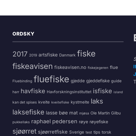
ORDSKY
fiske
2017
artsfiske
Danmark
2019
S
fiskeavisen
I
fiskeavisen.no
flue
fiskejegeren
J
fluefiske
gjedde
gjeddefiske
guide
T
Fluebinding
havfiske
isfiske
Havforskningsinstituttet
harr
island
laks
kveite
kystmeite
kan det spises
kveitefiske
laksefiske
lasse bøe
mat
Ole Martin Gilbu
mjøsa
raphael pedersen
røye
røyefiske
pukkellaks
sjøørret
sjøørretfiske
Sverige
tips
torsk
test