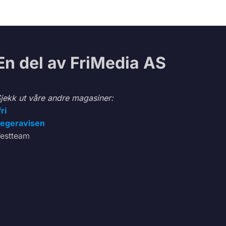
En del av FriMedia AS
jekk ut våre andre magasiner:
fri
egeravisen
estteam