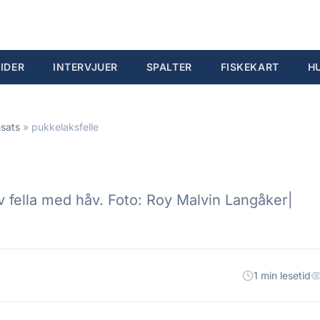
IDER
INTERVJUER
SPALTER
FISKEKART
H
nsats
»
pukkelaksfelle
av fella med håv. Foto: Roy Malvin Langåker|
1 min lesetid