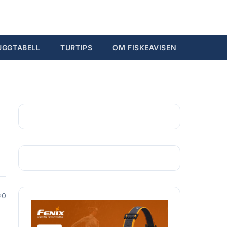
Søk...
Ctrl K
UGGTABELL
TURTIPS
OM FISKEAVISEN
0