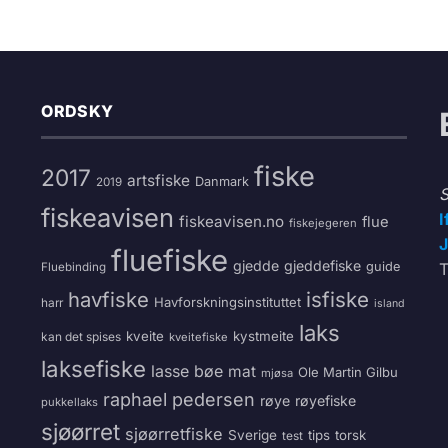
ORDSKY
fiske
2017
artsfiske
Danmark
2019
S
fiskeavisen
I
fiskeavisen.no
flue
fiskejegeren
J
fluefiske
gjedde
gjeddefiske
guide
T
Fluebinding
havfiske
isfiske
Havforskningsinstituttet
harr
island
laks
kveite
kystmeite
kan det spises
kveitefiske
laksefiske
lasse bøe
mat
Ole Martin Gilbu
mjøsa
raphael pedersen
røye
røyefiske
pukkellaks
sjøørret
sjøørretfiske
Sverige
tips
torsk
test