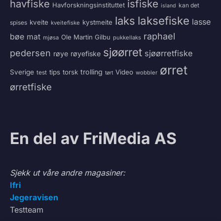
havfiske
isfiske
Havforskningsinstituttet
kan det
island
laksefiske
laks
lasse
kveite
kystmeite
spises
kveitefiske
raphael
bøe
mat
Ole Martin Gilbu
mjøsa
pukkellaks
sjøørret
pedersen
sjøørretfiske
røye
røyefiske
ørret
trolling
Sverige
tips
torsk
Video
test
wobbler
tørt
ørretfiske
En del av FriMedia AS
Sjekk ut våre andre magasiner:
Ifri
Jegeravisen
Testteam