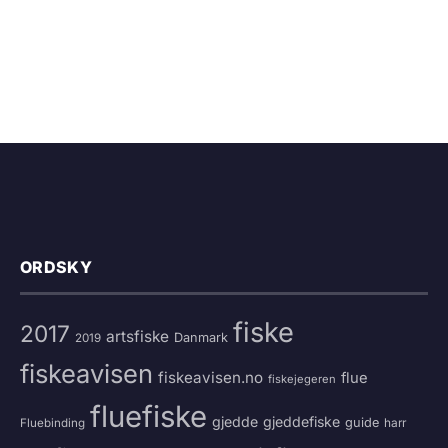
ORDSKY
fiske
2017
artsfiske
Danmark
2019
fiskeavisen
fiskeavisen.no
flue
fiskejegeren
fluefiske
gjedde
gjeddefiske
guide
harr
Fluebinding