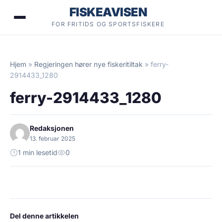
Hopp
FISKEAVISEN
til
FOR FRITIDS OG SPORTSFISKERE
innhold
Hjem
»
Regjeringen hører nye fiskeritiltak
»
ferry-
2914433_1280
ferry-2914433_1280
Redaksjonen
13. februar 2025
1 min lesetid
0
Del denne artikkelen