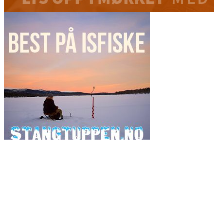
Ordsky
fiske
fiskeavisen
2017
artsfiske
Danmark
2019
fluefiske
fiskeavisen.no
flue
gjedde
fiskejegeren
Fluebinding