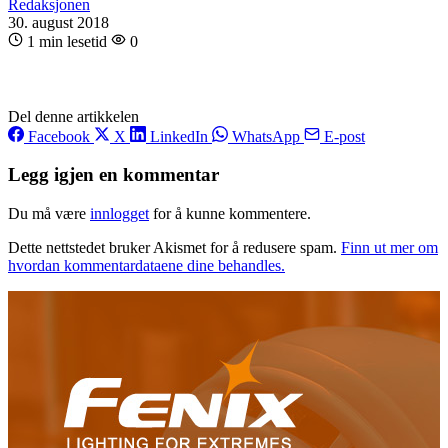
Redaksjonen
30. august 2018
1 min lesetid
0
Del denne artikkelen
Facebook
X
LinkedIn
WhatsApp
E-post
Legg igjen en kommentar
Du må være
innlogget
for å kunne kommentere.
Dette nettstedet bruker Akismet for å redusere spam.
Finn ut mer om
hvordan kommentardataene dine behandles.