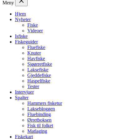
Meny
Hjem
Nyheter
Fiske
Videoer
Isfiske
Fiskeguider
Fluefiske
Knuter
Havfiske
Sjøørretfiske
Laksefiske
Gjeddefiske
Haspelfiske
Tester
Intervjuer
Spalter
Hammers fisketur
Laksebloggen
Fluebinding
Ørretboksen
Fisk til folket
Matlaging
Fiskekart