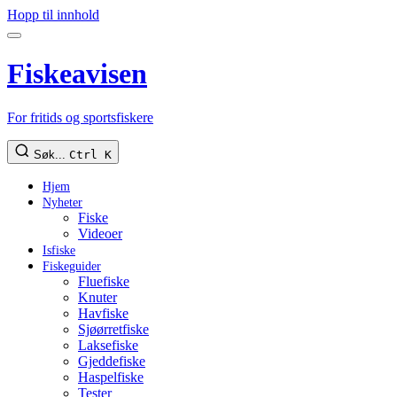
Hopp til innhold
Fiskeavisen
For fritids og sportsfiskere
Søk...
Ctrl K
Hjem
Nyheter
Fiske
Videoer
Isfiske
Fiskeguider
Fluefiske
Knuter
Havfiske
Sjøørretfiske
Laksefiske
Gjeddefiske
Haspelfiske
Tester