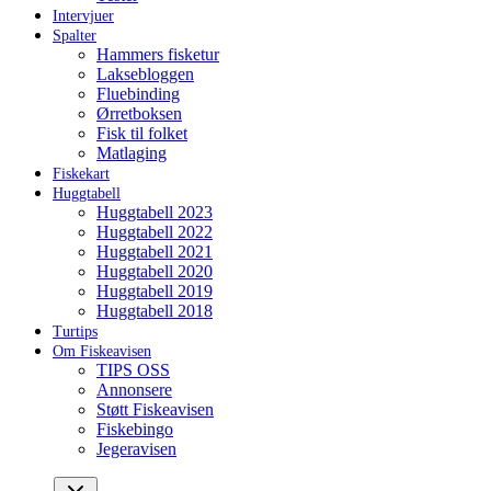
Intervjuer
Spalter
Hammers fisketur
Laksebloggen
Fluebinding
Ørretboksen
Fisk til folket
Matlaging
Fiskekart
Huggtabell
Huggtabell 2023
Huggtabell 2022
Huggtabell 2021
Huggtabell 2020
Huggtabell 2019
Huggtabell 2018
Turtips
Om Fiskeavisen
TIPS OSS
Annonsere
Støtt Fiskeavisen
Fiskebingo
Jegeravisen