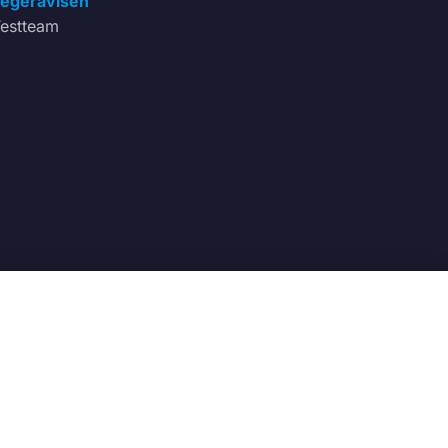
egeravisen
estteam
0
t.no
Frakt og transport