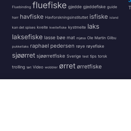
J
fluefiske
gjedde
gjeddefiske
guide
T
Fluebinding
havfiske
isfiske
Havforskningsinstituttet
harr
island
laks
kveite
kystmeite
kan det spises
kveitefiske
laksefiske
lasse bøe
mat
Ole Martin Gilbu
mjøsa
raphael pedersen
røye
røyefiske
pukkellaks
sjøørret
sjøørretfiske
Sverige
tips
torsk
test
ørret
ørretfiske
trolling
Video
wobbler
tørt
VÅRE TJENESTER
Vedmatch.se
Laste
g av ved
Kjøp og salg av ved – Sverige