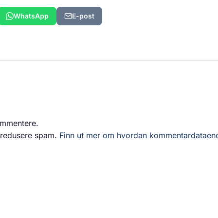
WhatsApp
E-post
ommentere.
å redusere spam.
Finn ut mer om hvordan kommentardataen