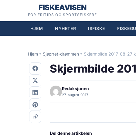
Hopp
FISKEAVISEN
til
FOR FRITIDS OG SPORTSFISKERE
innhold
HJEM
NYHETER
ISFISKE
FISKEGU
Hjem
»
Sjøørret-drømmen
»
Skjermbilde 2017-08-27 k
Skjermbilde 201
Redaksjonen
27. august 2017
Del denne artikkelen