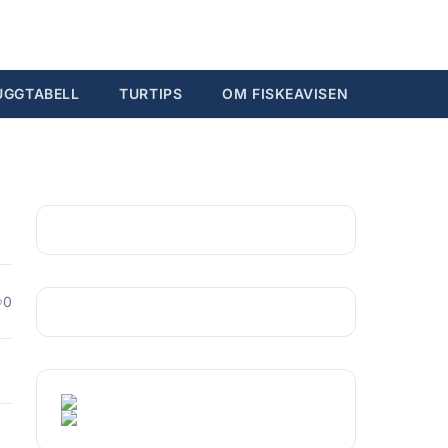
Søk...
Ctrl K
UGGTABELL
TURTIPS
OM FISKEAVISEN
0