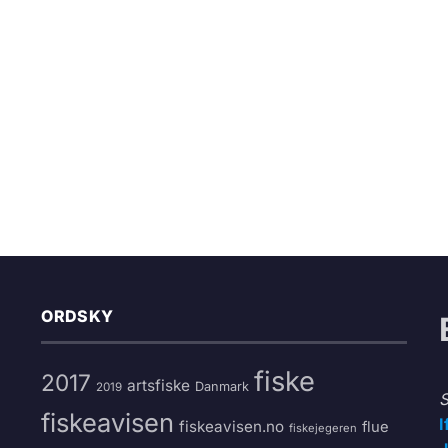
ORDSKY
fiske
2017
artsfiske
Danmark
2019
S
fiskeavisen
I
fiskeavisen.no
flue
fiskejegeren