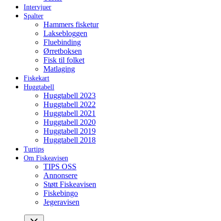
Intervjuer
Spalter
Hammers fisketur
Laksebloggen
Fluebinding
Ørretboksen
Fisk til folket
Matlaging
Fiskekart
Huggtabell
Huggtabell 2023
Huggtabell 2022
Huggtabell 2021
Huggtabell 2020
Huggtabell 2019
Huggtabell 2018
Turtips
Om Fiskeavisen
TIPS OSS
Annonsere
Støtt Fiskeavisen
Fiskebingo
Jegeravisen