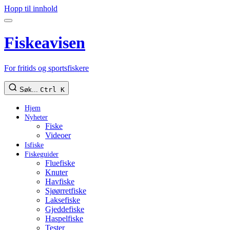
Hopp til innhold
Fiskeavisen
For fritids og sportsfiskere
Søk...
Ctrl K
Hjem
Nyheter
Fiske
Videoer
Isfiske
Fiskeguider
Fluefiske
Knuter
Havfiske
Sjøørretfiske
Laksefiske
Gjeddefiske
Haspelfiske
Tester