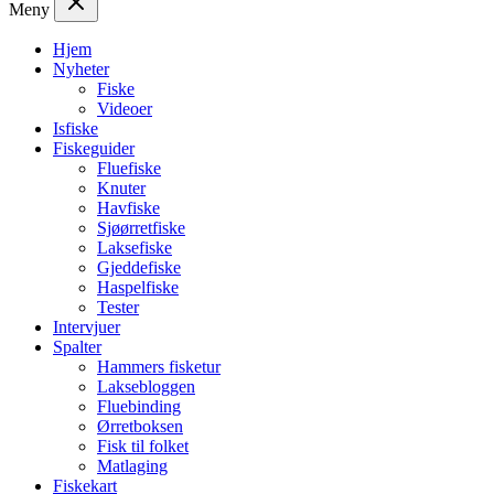
Meny
Hjem
Nyheter
Fiske
Videoer
Isfiske
Fiskeguider
Fluefiske
Knuter
Havfiske
Sjøørretfiske
Laksefiske
Gjeddefiske
Haspelfiske
Tester
Intervjuer
Spalter
Hammers fisketur
Laksebloggen
Fluebinding
Ørretboksen
Fisk til folket
Matlaging
Fiskekart