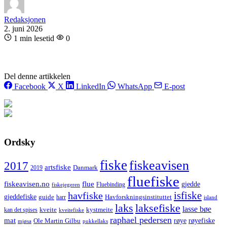
Redaksjonen
2. juni 2026
1 min lesetid
0
Del denne artikkelen
Facebook
X
LinkedIn
WhatsApp
E-post
Ordsky
fiske
fiskeavisen
2017
artsfiske
Danmark
2019
fluefiske
fiskeavisen.no
flue
gjedde
fiskejegeren
Fluebinding
havfiske
isfiske
gjeddefiske
Havforskningsinstituttet
guide
harr
island
laks
laksefiske
lasse bøe
kveite
kystmeite
kan det spises
kveitefiske
raphael pedersen
mat
røye
røyefiske
Ole Martin Gilbu
mjøsa
pukkellaks