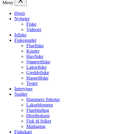
Meny
Hjem
Nyheter
Fiske
Videoer
Isfiske
Fiskeguider
Fluefiske
Knuter
Havfiske
Sjøørretfiske
Laksefiske
Gjeddefiske
Haspelfiske
Tester
Intervjuer
Spalter
Hammers fisketur
Laksebloggen
Fluebinding
Ørretboksen
Fisk til folket
Matlaging
Fiskekart