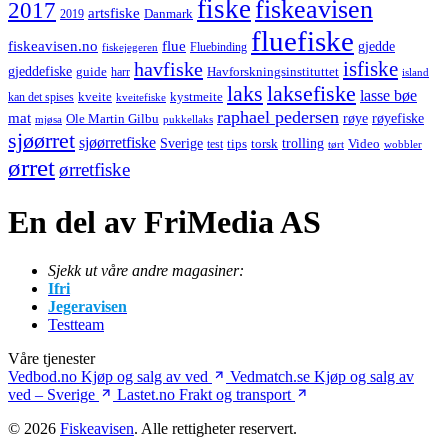
fiske
fiskeavisen
2017
artsfiske
Danmark
2019
fluefiske
fiskeavisen.no
flue
gjedde
fiskejegeren
Fluebinding
havfiske
isfiske
gjeddefiske
Havforskningsinstituttet
guide
harr
island
laks
laksefiske
lasse bøe
kveite
kystmeite
kan det spises
kveitefiske
raphael pedersen
mat
røye
røyefiske
Ole Martin Gilbu
mjøsa
pukkellaks
sjøørret
sjøørretfiske
trolling
Sverige
tips
torsk
Video
test
wobbler
tørt
ørret
ørretfiske
En del av FriMedia AS
Sjekk ut våre andre magasiner:
Ifri
Jegeravisen
Testteam
Våre tjenester
Vedbod.no
Kjøp og salg av ved
Vedmatch.se
Kjøp og salg av
ved – Sverige
Lastet.no
Frakt og transport
© 2026
Fiskeavisen
. Alle rettigheter reservert.