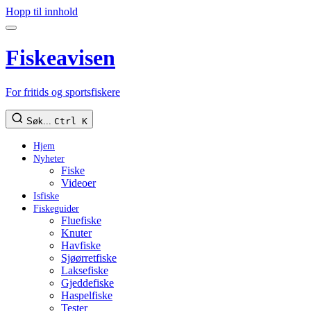
Hopp til innhold
Fiskeavisen
For fritids og sportsfiskere
Søk...
Ctrl K
Hjem
Nyheter
Fiske
Videoer
Isfiske
Fiskeguider
Fluefiske
Knuter
Havfiske
Sjøørretfiske
Laksefiske
Gjeddefiske
Haspelfiske
Tester