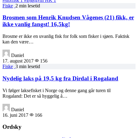
#storfisk
1
#Bjørgvin HK
1
Fiske
2 min lesetid
Brosmen som Henrik Knudsen Vågenes (21) fikk, er
ikke vanlig fangst! 16,5kg!
Brosme er ikke en uvanlig fisk for folk som fisker i sjøen. Faktisk
kan den være…
Daniel
17. august 2017
156
Fiske
3 min lesetid
Nydelig laks på 19,5 kg fra Dirdal i Rogaland
Vi følger laksefisket i Norge og denne gang går turen til
Rogaland: Det er så hyggelig å…
Daniel
16. juni 2017
166
Ordsky