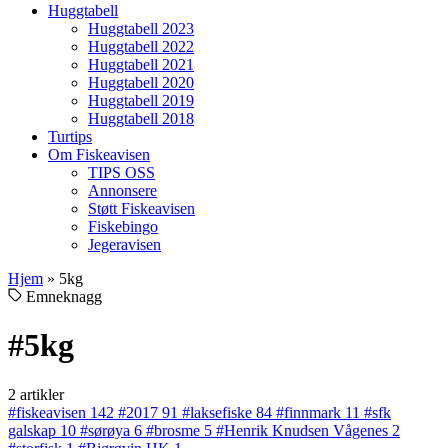
Huggtabell
Huggtabell 2023
Huggtabell 2022
Huggtabell 2021
Huggtabell 2020
Huggtabell 2019
Huggtabell 2018
Turtips
Om Fiskeavisen
TIPS OSS
Annonsere
Støtt Fiskeavisen
Fiskebingo
Jegeravisen
Hjem
»
5kg
Emneknagg
#5kg
2 artikler
#fiskeavisen
142
#2017
91
#laksefiske
84
#finnmark
11
#sfk
galskap
10
#sørøya
6
#brosme
5
#Henrik Knudsen Vågenes
2