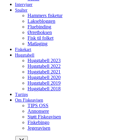
Intervjuer
Spalter
Hammers fisketur
Laksebloggen
Fluebinding
Ørretboksen
Fisk til folket
Matlaging
Fiskekart
Huggtabell
Huggtabell 2023
Huggtabell 2022
Huggtabell 2021
Huggtabell 2020
Huggtabell 2019
Huggtabell 2018
Turtips
Om Fiskeavisen
TIPS OSS
Annonsere
Støtt Fiskeavisen
Fiskebingo
Jegeravisen