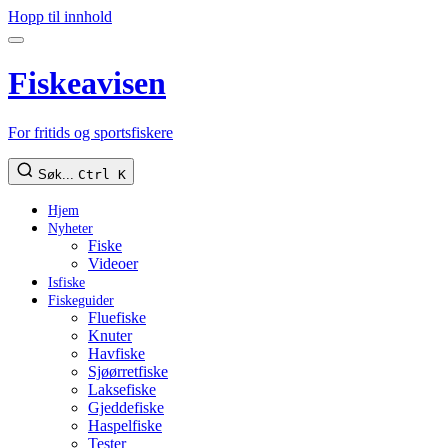
Hopp til innhold
Fiskeavisen
For fritids og sportsfiskere
Søk...
Ctrl K
Hjem
Nyheter
Fiske
Videoer
Isfiske
Fiskeguider
Fluefiske
Knuter
Havfiske
Sjøørretfiske
Laksefiske
Gjeddefiske
Haspelfiske
Tester