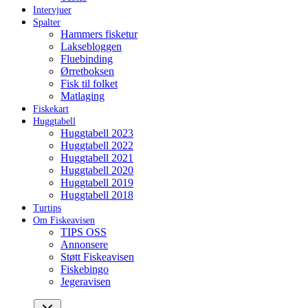
Intervjuer
Spalter
Hammers fisketur
Laksebloggen
Fluebinding
Ørretboksen
Fisk til folket
Matlaging
Fiskekart
Huggtabell
Huggtabell 2023
Huggtabell 2022
Huggtabell 2021
Huggtabell 2020
Huggtabell 2019
Huggtabell 2018
Turtips
Om Fiskeavisen
TIPS OSS
Annonsere
Støtt Fiskeavisen
Fiskebingo
Jegeravisen