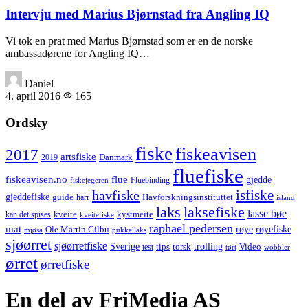
Intervju med Marius Bjørnstad fra Angling IQ
Vi tok en prat med Marius Bjørnstad som er en de norske
ambassadørene for Angling IQ…
Daniel
4. april 2016
165
Ordsky
fiske
fiskeavisen
2017
artsfiske
Danmark
2019
fluefiske
fiskeavisen.no
flue
gjedde
fiskejegeren
Fluebinding
havfiske
isfiske
gjeddefiske
Havforskningsinstituttet
guide
harr
island
laks
laksefiske
lasse bøe
kveite
kystmeite
kan det spises
kveitefiske
raphael pedersen
mat
røye
røyefiske
Ole Martin Gilbu
mjøsa
pukkellaks
sjøørret
sjøørretfiske
trolling
Sverige
tips
torsk
Video
test
wobbler
tørt
ørret
ørretfiske
En del av FriMedia AS