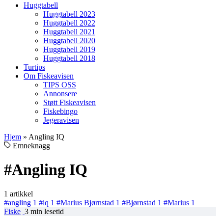
Huggtabell
Huggtabell 2023
Huggtabell 2022
Huggtabell 2021
Huggtabell 2020
Huggtabell 2019
Huggtabell 2018
Turtips
Om Fiskeavisen
TIPS OSS
Annonsere
Støtt Fiskeavisen
Fiskebingo
Jegeravisen
Hjem
»
Angling IQ
Emneknagg
#Angling IQ
1 artikkel
#angling
1
#iq
1
#Marius Bjørnstad
1
#Bjørnstad
1
#Marius
1
Fiske
3 min lesetid