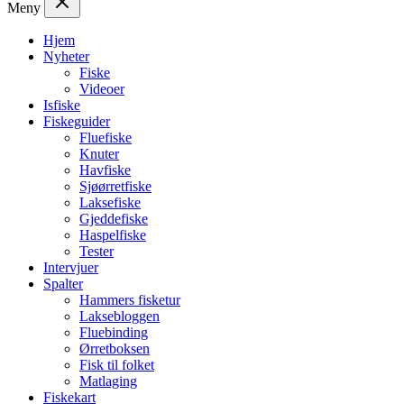
Meny
Hjem
Nyheter
Fiske
Videoer
Isfiske
Fiskeguider
Fluefiske
Knuter
Havfiske
Sjøørretfiske
Laksefiske
Gjeddefiske
Haspelfiske
Tester
Intervjuer
Spalter
Hammers fisketur
Laksebloggen
Fluebinding
Ørretboksen
Fisk til folket
Matlaging
Fiskekart