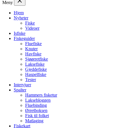
Meny
Hjem
Nyheter
Fiske
Videoer
Isfiske
Fiskeguider
Fluefiske
Knuter
Havfiske
Sjøørretfiske
Laksefiske
Gjeddefiske
Haspelfiske
Tester
Intervjuer
Spalter
Hammers fisketur
Laksebloggen
Fluebinding
Ørretboksen
Fisk til folket
Matlaging
Fiskekart