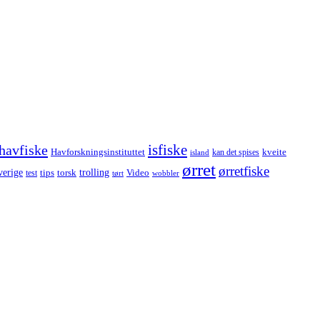
havfiske
isfiske
Havforskningsinstituttet
kveite
kan det spises
island
ørret
ørretfiske
trolling
verige
tips
torsk
Video
test
wobbler
tørt