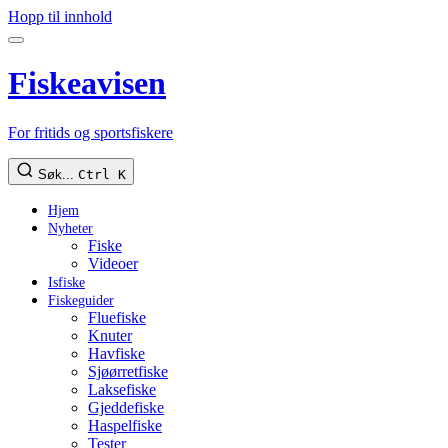
Hopp til innhold
Fiskeavisen
For fritids og sportsfiskere
Søk...
Ctrl K
Hjem
Nyheter
Fiske
Videoer
Isfiske
Fiskeguider
Fluefiske
Knuter
Havfiske
Sjøørretfiske
Laksefiske
Gjeddefiske
Haspelfiske
Tester