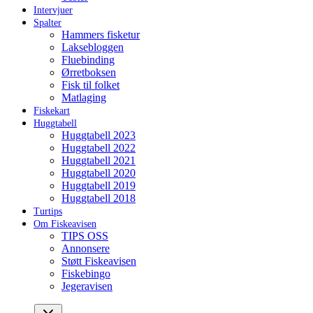
Intervjuer
Spalter
Hammers fisketur
Laksebloggen
Fluebinding
Ørretboksen
Fisk til folket
Matlaging
Fiskekart
Huggtabell
Huggtabell 2023
Huggtabell 2022
Huggtabell 2021
Huggtabell 2020
Huggtabell 2019
Huggtabell 2018
Turtips
Om Fiskeavisen
TIPS OSS
Annonsere
Støtt Fiskeavisen
Fiskebingo
Jegeravisen