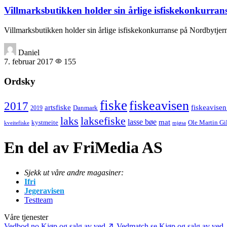
Villmarksbutikken holder sin årlige isfiskekonkurran
Villmarksbutikken holder sin årlige isfiskekonkurranse på Nordbytjern
Daniel
7. februar 2017
155
Ordsky
fiske
fiskeavisen
2017
artsfiske
fiskeavisen
Danmark
2019
laks
laksefiske
lasse bøe
mat
kystmeite
Ole Martin Gi
kveitefiske
mjøsa
En del av FriMedia AS
Sjekk ut våre andre magasiner:
Ifri
Jegeravisen
Testteam
Våre tjenester
Vedbod.no
Kjøp og salg av ved
Vedmatch.se
Kjøp og salg av ved 