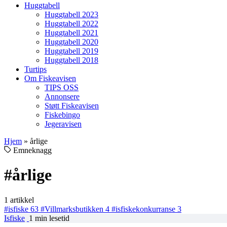
Huggtabell
Huggtabell 2023
Huggtabell 2022
Huggtabell 2021
Huggtabell 2020
Huggtabell 2019
Huggtabell 2018
Turtips
Om Fiskeavisen
TIPS OSS
Annonsere
Støtt Fiskeavisen
Fiskebingo
Jegeravisen
Hjem
»
årlige
Emneknagg
#årlige
1 artikkel
#isfiske
63
#Villmarksbutikken
4
#isfiskekonkurranse
3
Isfiske
1 min lesetid