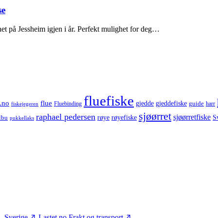
se
et på Jessheim igjen i år. Perfekt mulighet for deg…
fluefiske
.no
flue
gjedde
gjeddefiske
guide
harr
fiskejegeren
Fluebinding
sjøørret
raphael pedersen
sjøørretfiske
røye
røyefiske
lbu
S
pukkellaks
– Sverige
Lastet.no
Frakt og transport