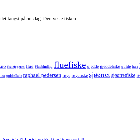
entet fangst på onsdag. Den vesle fisken…
fluefiske
.no
flue
gjedde
gjeddefiske
guide
harr
fiskejegeren
Fluebinding
sjøørret
raphael pedersen
sjøørretfiske
røye
røyefiske
lbu
S
pukkellaks
– Sverige
Lastet.no
Frakt og transport