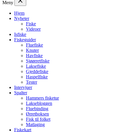
Meny
Hjem
Nyheter
Fiske
Videoer
Isfiske
Fiskeguider
Fluefiske
Knuter
Havfiske
Sjøørretfiske
Laksefiske
Gjeddefiske
Haspelfiske
Tester
Intervjuer
Spalter
Hammers fisketur
Laksebloggen
Fluebinding
Ørretboksen
Fisk til folket
Matlaging
Fiskekart