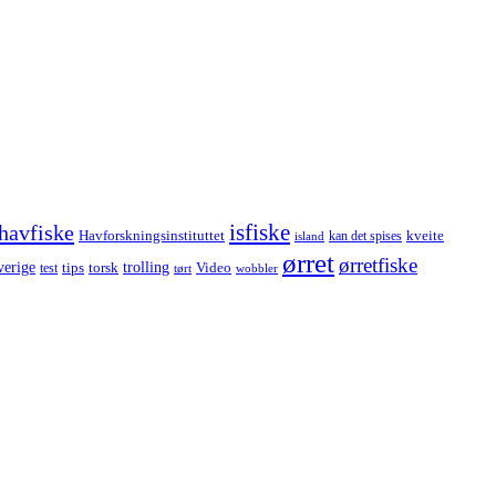
havfiske
isfiske
Havforskningsinstituttet
kveite
kan det spises
island
ørret
ørretfiske
trolling
verige
tips
torsk
Video
test
wobbler
tørt