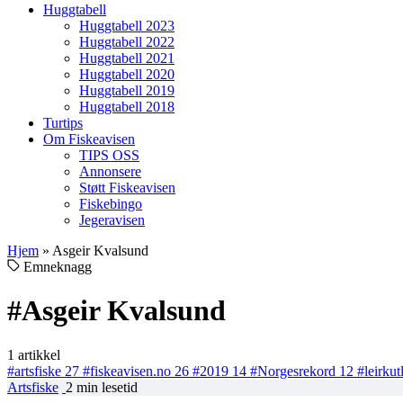
Huggtabell
Huggtabell 2023
Huggtabell 2022
Huggtabell 2021
Huggtabell 2020
Huggtabell 2019
Huggtabell 2018
Turtips
Om Fiskeavisen
TIPS OSS
Annonsere
Støtt Fiskeavisen
Fiskebingo
Jegeravisen
Hjem
»
Asgeir Kvalsund
Emneknagg
#Asgeir Kvalsund
1 artikkel
#artsfiske
27
#fiskeavisen.no
26
#2019
14
#Norgesrekord
12
#leirkut
Artsfiske
2 min lesetid