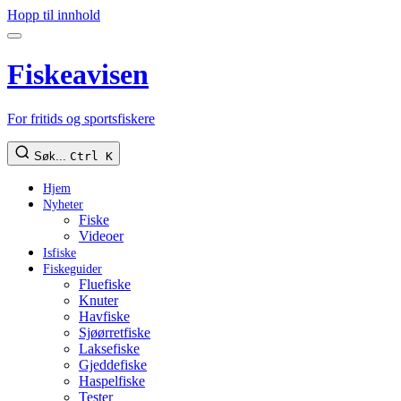
Hopp til innhold
Fiskeavisen
For fritids og sportsfiskere
Søk...
Ctrl K
Hjem
Nyheter
Fiske
Videoer
Isfiske
Fiskeguider
Fluefiske
Knuter
Havfiske
Sjøørretfiske
Laksefiske
Gjeddefiske
Haspelfiske
Tester