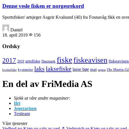
Denne vesle fisken er norgesrekord
Sportsfisker/ artsjeger Asgeir Kvalsund (40) fra Fosnavåg fikk en uv
Daniel
18. april 2019
156
Ordsky
fiske
fiskeavisen
2017
artsfiske
fiskeavisen
Danmark
2019
laks
laksefiske
lasse bøe
mat
kystmeite
Ole Martin Gi
kveitefiske
mjøsa
En del av FriMedia AS
Sjekk ut våre andre magasiner:
Ifri
Jegeravisen
Testteam
Våre tjenester
Vedbod.no
Kjøp og salg av ved
Vedmatch.se
Kjøp og salg av ved 