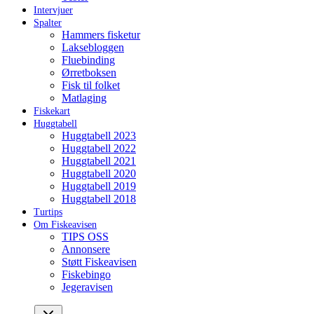
Intervjuer
Spalter
Hammers fisketur
Laksebloggen
Fluebinding
Ørretboksen
Fisk til folket
Matlaging
Fiskekart
Huggtabell
Huggtabell 2023
Huggtabell 2022
Huggtabell 2021
Huggtabell 2020
Huggtabell 2019
Huggtabell 2018
Turtips
Om Fiskeavisen
TIPS OSS
Annonsere
Støtt Fiskeavisen
Fiskebingo
Jegeravisen