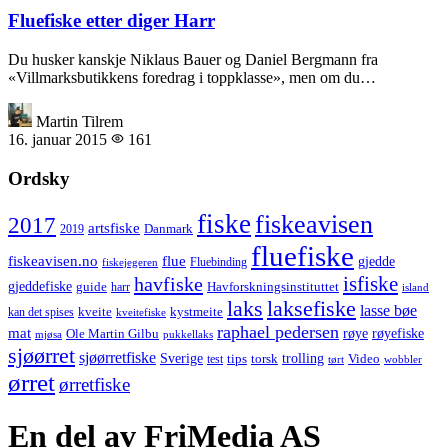
Fluefiske etter diger Harr
Du husker kanskje Niklaus Bauer og Daniel Bergmann fra
«Villmarksbutikkens foredrag i toppklasse», men om du…
Martin Tilrem
16. januar 2015
161
Ordsky
fiske
fiskeavisen
2017
artsfiske
Danmark
2019
fluefiske
fiskeavisen.no
flue
gjedde
fiskejegeren
Fluebinding
havfiske
isfiske
gjeddefiske
Havforskningsinstituttet
guide
harr
island
laks
laksefiske
lasse bøe
kveite
kystmeite
kan det spises
kveitefiske
raphael pedersen
mat
røye
røyefiske
Ole Martin Gilbu
mjøsa
pukkellaks
sjøørret
sjøørretfiske
trolling
Sverige
tips
torsk
Video
test
wobbler
tørt
ørret
ørretfiske
En del av FriMedia AS