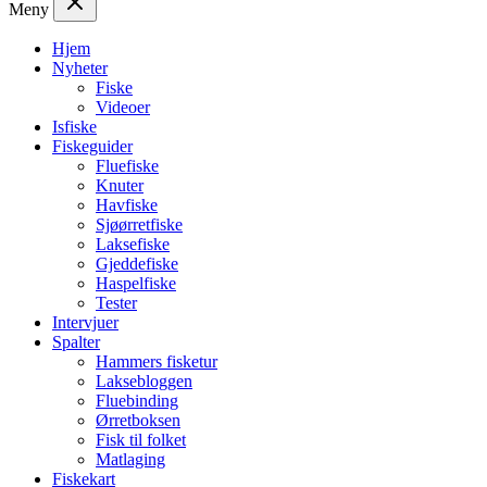
Meny
Hjem
Nyheter
Fiske
Videoer
Isfiske
Fiskeguider
Fluefiske
Knuter
Havfiske
Sjøørretfiske
Laksefiske
Gjeddefiske
Haspelfiske
Tester
Intervjuer
Spalter
Hammers fisketur
Laksebloggen
Fluebinding
Ørretboksen
Fisk til folket
Matlaging
Fiskekart