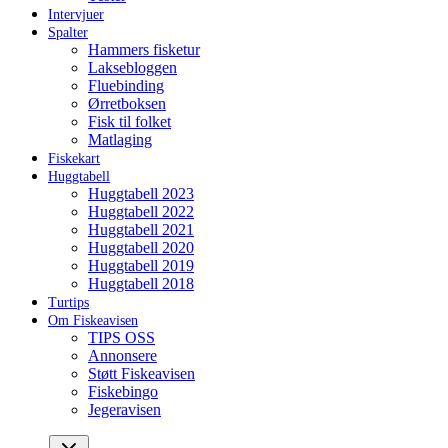
Intervjuer
Spalter
Hammers fisketur
Laksebloggen
Fluebinding
Ørretboksen
Fisk til folket
Matlaging
Fiskekart
Huggtabell
Huggtabell 2023
Huggtabell 2022
Huggtabell 2021
Huggtabell 2020
Huggtabell 2019
Huggtabell 2018
Turtips
Om Fiskeavisen
TIPS OSS
Annonsere
Støtt Fiskeavisen
Fiskebingo
Jegeravisen