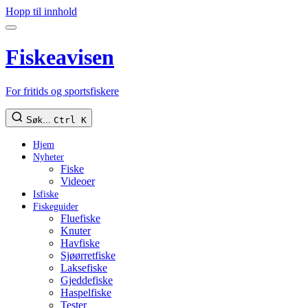
Hopp til innhold
Fiskeavisen
For fritids og sportsfiskere
Søk...
Ctrl K
Hjem
Nyheter
Fiske
Videoer
Isfiske
Fiskeguider
Fluefiske
Knuter
Havfiske
Sjøørretfiske
Laksefiske
Gjeddefiske
Haspelfiske
Tester