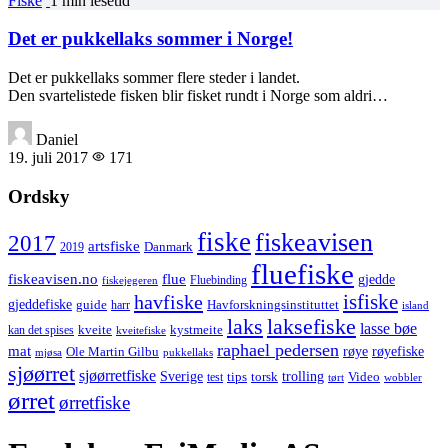
Fiske
1 min lesetid
Det er pukkellaks sommer i Norge!
Det er pukkellaks sommer flere steder i landet.
Den svartelistede fisken blir fisket rundt i Norge som aldri…
Daniel
19. juli 2017
171
Ordsky
fiske
fiskeavisen
2017
artsfiske
Danmark
2019
fluefiske
fiskeavisen.no
flue
gjedde
fiskejegeren
Fluebinding
havfiske
isfiske
gjeddefiske
Havforskningsinstituttet
guide
harr
island
laks
laksefiske
lasse bøe
kveite
kystmeite
kan det spises
kveitefiske
raphael pedersen
mat
røye
røyefiske
Ole Martin Gilbu
mjøsa
pukkellaks
sjøørret
sjøørretfiske
trolling
Sverige
tips
torsk
Video
test
wobbler
tørt
ørret
ørretfiske