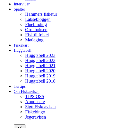
Intervjuer
Spalter
Hammers fisketur
Laksebloggen
Fluebinding
Ørretboksen
Fisk til folket
Matlaging
Fiskekart
Huggtabell
Huggtabell 2023
Huggtabell 2022
Huggtabell 2021
Huggtabell 2020
Huggtabell 2019
Huggtabell 2018
Turtips
Om Fiskeavisen
TIPS OSS
Annonsere
Støtt Fiskeavisen
Fiskebingo
Jegeravisen