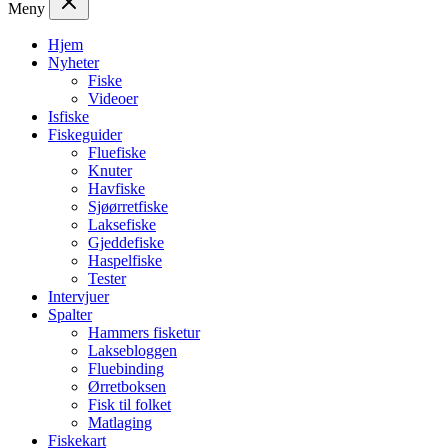
Meny
Hjem
Nyheter
Fiske
Videoer
Isfiske
Fiskeguider
Fluefiske
Knuter
Havfiske
Sjøørretfiske
Laksefiske
Gjeddefiske
Haspelfiske
Tester
Intervjuer
Spalter
Hammers fisketur
Laksebloggen
Fluebinding
Ørretboksen
Fisk til folket
Matlaging
Fiskekart