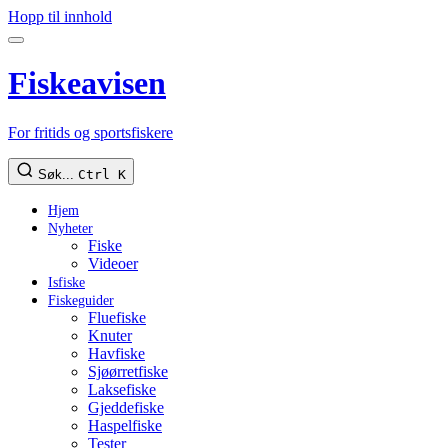
Hopp til innhold
Fiskeavisen
For fritids og sportsfiskere
Søk...
Ctrl K
Hjem
Nyheter
Fiske
Videoer
Isfiske
Fiskeguider
Fluefiske
Knuter
Havfiske
Sjøørretfiske
Laksefiske
Gjeddefiske
Haspelfiske
Tester