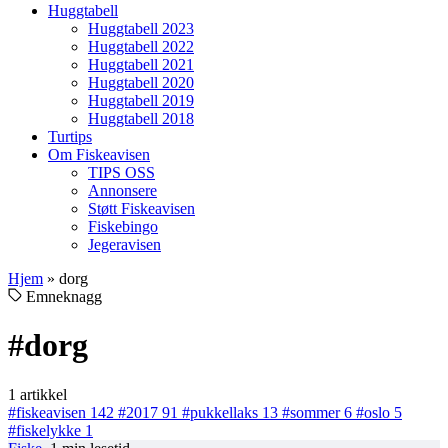
Huggtabell
Huggtabell 2023
Huggtabell 2022
Huggtabell 2021
Huggtabell 2020
Huggtabell 2019
Huggtabell 2018
Turtips
Om Fiskeavisen
TIPS OSS
Annonsere
Støtt Fiskeavisen
Fiskebingo
Jegeravisen
Hjem
»
dorg
Emneknagg
#dorg
1 artikkel
#fiskeavisen
142
#2017
91
#pukkellaks
13
#sommer
6
#oslo
5
#fiskelykke
1