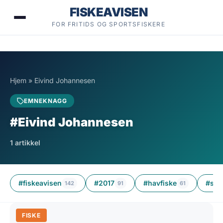
Hopp
FISKEAVISEN
til
FOR FRITIDS OG SPORTSFISKERE
innhold
Hjem
»
Eivind Johannesen
EMNEKNAGG
#Eivind Johannesen
1 artikkel
#fiskeavisen
#2017
#havfiske
#sta
142
91
61
FISKE