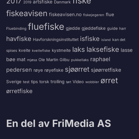
fiske
2017
artsfiske
Danmark
2019
fiskeavisen
fiskeavisen.no
flue
fiskejegeren
fluefiske
gjedde
gjeddefiske
guide
harr
Fluebinding
havfiske
isfiske
Havforskningsinstituttet
kan det
island
laksefiske
laks
lasse
kveite
kystmeite
spises
kveitefiske
raphael
bøe
mat
Ole Martin Gilbu
mjøsa
pukkellaks
sjøørret
pedersen
sjøørretfiske
røye
røyefiske
ørret
trolling
Sverige
tips
torsk
Video
test
wobbler
tørt
ørretfiske
En del av FriMedia AS