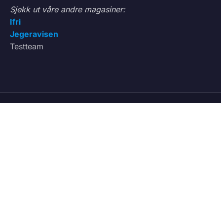
Sjekk ut våre andre magasiner:
Ifri
Jegeravisen
Testteam
VÅRE TJENESTER
Vedbod.no
Kjøp og salg av ved
Vedmatch.se
Kjøp og salg av ved – Sverige
Lastet.no
Frakt og transport