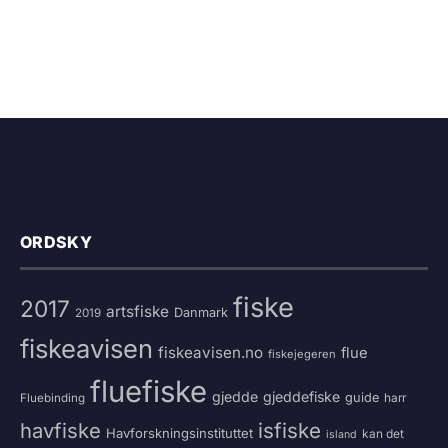
ORDSKY
fiske
2017
artsfiske
Danmark
2019
fiskeavisen
fiskeavisen.no
flue
fiskejegeren
fluefiske
gjedde
gjeddefiske
guide
harr
Fluebinding
havfiske
isfiske
Havforskningsinstituttet
kan det
island