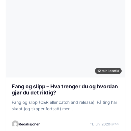
12 min lesetid
Fang og slipp – Hva trenger du og hvordan
gjør du det riktig?
Fang og slipp (C&R eller catch and release). Få ting har
skapt (og skaper fortsatt) mer…
Redaksjonen
11. juni 2020
155