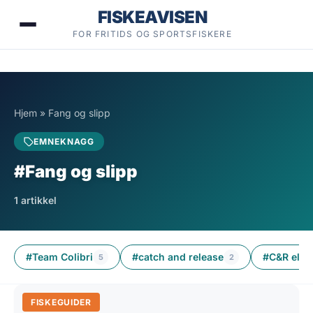
Hopp
FISKEAVISEN
til
FOR FRITIDS OG SPORTSFISKERE
innhold
Hjem
»
Fang og slipp
EMNEKNAGG
#Fang og slipp
1 artikkel
#Team Colibri
#catch and release
#C&R eller
5
2
FISKEGUIDER