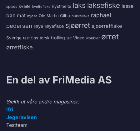
laksefiske
laks
lasse
kveite
kystmeite
spises
kveitefiske
raphael
bøe
mat
Ole Martin Gilbu
mjøsa
pukkellaks
sjøørret
pedersen
sjøørretfiske
røye
røyefiske
ørret
trolling
Sverige
tips
torsk
Video
test
wobbler
tørt
ørretfiske
En del av FriMedia AS
Sjekk ut våre andre magasiner:
Ifri
Jegeravisen
Testteam