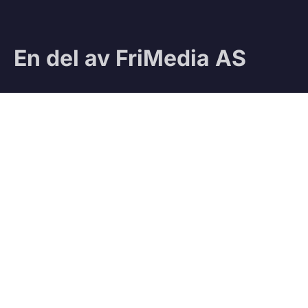
En del av FriMedia AS
Sjekk ut våre andre magasiner:
Ifri
Jegeravisen
Testteam
VÅRE TJENESTER
Vedbod.no
Kjøp og salg av ved