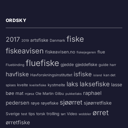
ORDSKY
fiske
2017
artsfiske
Danmark
2019
fiskeavisen
fiskeavisen.no
flue
fiskejegeren
fluefiske
gjedde
gjeddefiske
guide
harr
Fluebinding
havfiske
isfiske
Havforskningsinstituttet
kan det
island
laksefiske
laks
lasse
kveite
kystmeite
spises
kveitefiske
raphael
bøe
mat
Ole Martin Gilbu
mjøsa
pukkellaks
sjøørret
pedersen
sjøørretfiske
røye
røyefiske
ørret
trolling
Sverige
tips
torsk
Video
test
wobbler
tørt
ørretfiske