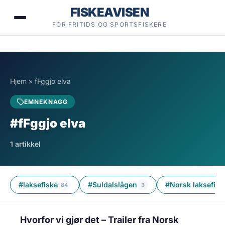
Hopp
FISKEAVISEN
til
FOR FRITIDS OG SPORTSFISKERE
innhold
Hjem
»
fFggjo elva
EMNEKNAGG
#fFggjo elva
1 artikkel
#laksefiske
#Suldalslågen
#Norsk laksefilm
84
3
2 min lesetid
FISKE
Hvorfor vi gjør det – Trailer fra Norsk