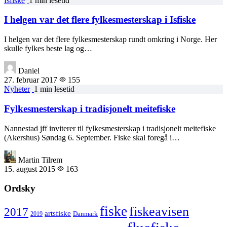
Isfiske
1 min lesetid
I helgen var det flere fylkesmesterskap i Isfiske
I helgen var det flere fylkesmesterskap rundt omkring i Norge. Her
skulle fylkes beste lag og…
Daniel
27. februar 2017
155
Nyheter
1 min lesetid
Fylkesmesterskap i tradisjonelt meitefiske
Nannestad jff inviterer til fylkesmesterskap i tradisjonelt meitefiske
(Akershus) Søndag 6. September. Fiske skal foregå i…
Martin Tilrem
15. august 2015
163
Ordsky
fiske
fiskeavisen
2017
artsfiske
Danmark
2019