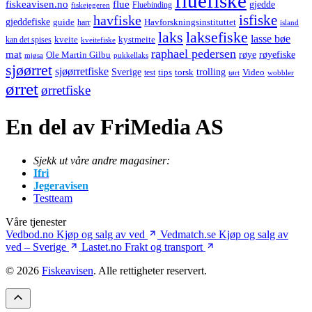
fluefiske
fiskeavisen.no
flue
gjedde
fiskejegeren
Fluebinding
havfiske
isfiske
gjeddefiske
Havforskningsinstituttet
guide
harr
island
laks
laksefiske
lasse bøe
kveite
kystmeite
kan det spises
kveitefiske
raphael pedersen
mat
røye
røyefiske
Ole Martin Gilbu
mjøsa
pukkellaks
sjøørret
sjøørretfiske
trolling
Sverige
tips
torsk
Video
test
wobbler
tørt
ørret
ørretfiske
En del av FriMedia AS
Sjekk ut våre andre magasiner:
Ifri
Jegeravisen
Testteam
Våre tjenester
Vedbod.no
Kjøp og salg av ved
Vedmatch.se
Kjøp og salg av
ved – Sverige
Lastet.no
Frakt og transport
© 2026
Fiskeavisen
. Alle rettigheter reservert.