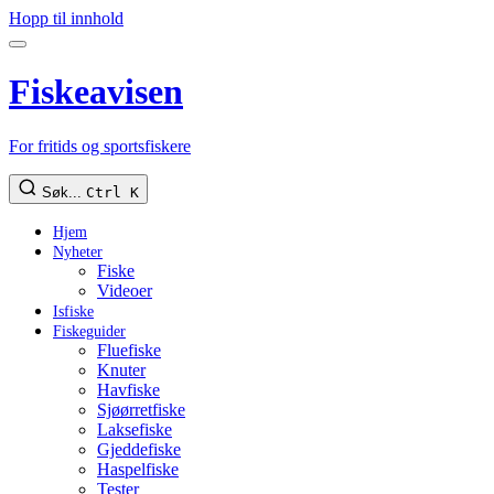
Hopp til innhold
Fiskeavisen
For fritids og sportsfiskere
Søk...
Ctrl K
Hjem
Nyheter
Fiske
Videoer
Isfiske
Fiskeguider
Fluefiske
Knuter
Havfiske
Sjøørretfiske
Laksefiske
Gjeddefiske
Haspelfiske
Tester