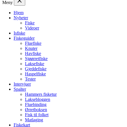
Meny
Hjem
Nyheter
Fiske
Videoer
Isfiske
Fiskeguider
Fluefiske
Knuter
Havfiske
Sjøørretfiske
Laksefiske
Gjeddefiske
Haspelfiske
Tester
Intervjuer
Spalter
Hammers fisketur
Laksebloggen
Fluebinding
Ørretboksen
Fisk til folket
Matlaging
Fiskekart