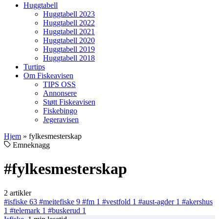
Huggtabell
Huggtabell 2023
Huggtabell 2022
Huggtabell 2021
Huggtabell 2020
Huggtabell 2019
Huggtabell 2018
Turtips
Om Fiskeavisen
TIPS OSS
Annonsere
Støtt Fiskeavisen
Fiskebingo
Jegeravisen
Hjem
»
fylkesmesterskap
Emneknagg
#fylkesmesterskap
2 artikler
#isfiske
63
#meitefiske
9
#fm
1
#vestfold
1
#aust-agder
1
#akershus
1
#telemark
1
#buskerud
1