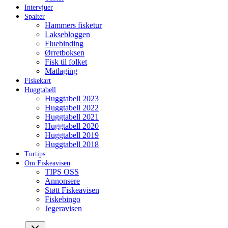
Intervjuer
Spalter
Hammers fisketur
Laksebloggen
Fluebinding
Ørretboksen
Fisk til folket
Matlaging
Fiskekart
Huggtabell
Huggtabell 2023
Huggtabell 2022
Huggtabell 2021
Huggtabell 2020
Huggtabell 2019
Huggtabell 2018
Turtips
Om Fiskeavisen
TIPS OSS
Annonsere
Støtt Fiskeavisen
Fiskebingo
Jegeravisen