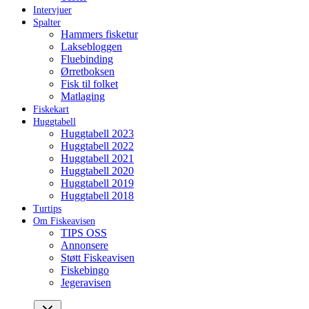
Intervjuer
Spalter
Hammers fisketur
Laksebloggen
Fluebinding
Ørretboksen
Fisk til folket
Matlaging
Fiskekart
Huggtabell
Huggtabell 2023
Huggtabell 2022
Huggtabell 2021
Huggtabell 2020
Huggtabell 2019
Huggtabell 2018
Turtips
Om Fiskeavisen
TIPS OSS
Annonsere
Støtt Fiskeavisen
Fiskebingo
Jegeravisen