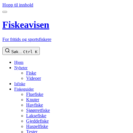
Hopp til innhold
Fiskeavisen
For fritids og sportsfiskere
Søk...
Ctrl K
Hjem
Nyheter
Fiske
Videoer
Isfiske
Fiskeguider
Fluefiske
Knuter
Havfiske
Sjøørretfiske
Laksefiske
Gjeddefiske
Haspelfiske
Tester