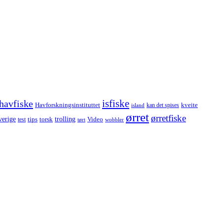
havfiske
isfiske
Havforskningsinstituttet
kveite
kan det spises
island
ørret
ørretfiske
trolling
verige
tips
torsk
Video
test
wobbler
tørt