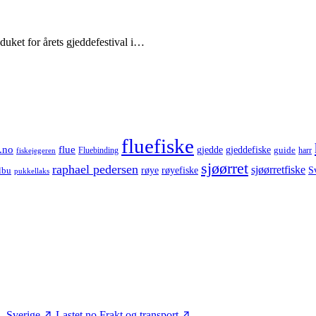
uket for årets gjeddefestival i…
fluefiske
.no
flue
gjedde
gjeddefiske
guide
harr
fiskejegeren
Fluebinding
sjøørret
raphael pedersen
sjøørretfiske
røye
røyefiske
lbu
S
pukkellaks
– Sverige
Lastet.no
Frakt og transport