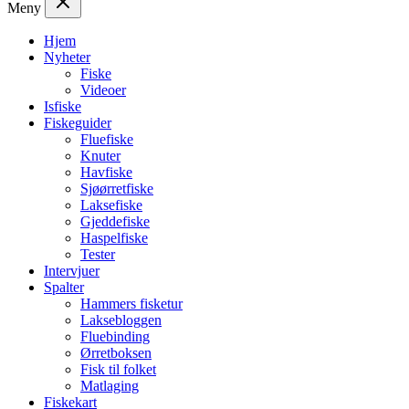
Meny
Hjem
Nyheter
Fiske
Videoer
Isfiske
Fiskeguider
Fluefiske
Knuter
Havfiske
Sjøørretfiske
Laksefiske
Gjeddefiske
Haspelfiske
Tester
Intervjuer
Spalter
Hammers fisketur
Laksebloggen
Fluebinding
Ørretboksen
Fisk til folket
Matlaging
Fiskekart