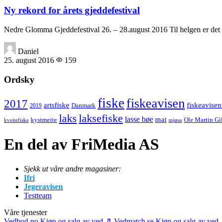
Ny rekord for årets gjeddefestival
Nedre Glomma Gjeddefestival 26. – 28.august 2016 Til helgen er det d
Daniel
25. august 2016
159
Ordsky
fiske
fiskeavisen
2017
artsfiske
fiskeavisen
Danmark
2019
laks
laksefiske
lasse bøe
mat
kystmeite
Ole Martin Gi
kveitefiske
mjøsa
En del av FriMedia AS
Sjekk ut våre andre magasiner:
Ifri
Jegeravisen
Testteam
Våre tjenester
Vedbod.no
Kjøp og salg av ved
Vedmatch.se
Kjøp og salg av ved 