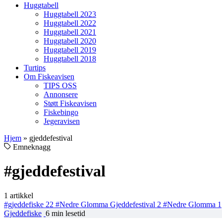
Huggtabell
Huggtabell 2023
Huggtabell 2022
Huggtabell 2021
Huggtabell 2020
Huggtabell 2019
Huggtabell 2018
Turtips
Om Fiskeavisen
TIPS OSS
Annonsere
Støtt Fiskeavisen
Fiskebingo
Jegeravisen
Hjem
»
gjeddefestival
Emneknagg
#gjeddefestival
1 artikkel
#gjeddefiske
22
#Nedre Glomma Gjeddefestival
2
#Nedre Glomma
1
Gjeddefiske
6 min lesetid