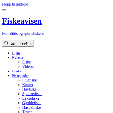
Hopp til innhold
Fiskeavisen
For fritids og sportsfiskere
Søk...
Ctrl K
Hjem
Nyheter
Fiske
Videoer
Isfiske
Fiskeguider
Fluefiske
Knuter
Havfiske
Sjøørretfiske
Laksefiske
Gjeddefiske
Haspelfiske
Tester