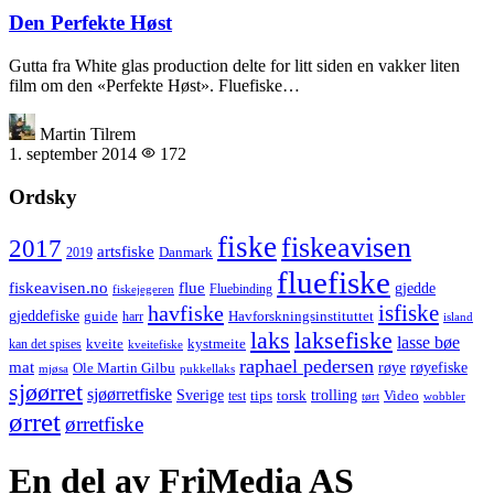
Den Perfekte Høst
Gutta fra White glas production delte for litt siden en vakker liten
film om den «Perfekte Høst». Fluefiske…
Martin Tilrem
1. september 2014
172
Ordsky
fiske
fiskeavisen
2017
artsfiske
Danmark
2019
fluefiske
fiskeavisen.no
flue
gjedde
fiskejegeren
Fluebinding
havfiske
isfiske
gjeddefiske
Havforskningsinstituttet
guide
harr
island
laks
laksefiske
lasse bøe
kveite
kystmeite
kan det spises
kveitefiske
raphael pedersen
mat
røye
røyefiske
Ole Martin Gilbu
mjøsa
pukkellaks
sjøørret
sjøørretfiske
trolling
Sverige
tips
torsk
Video
test
wobbler
tørt
ørret
ørretfiske
En del av FriMedia AS