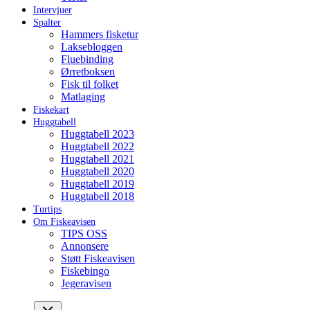
Intervjuer
Spalter
Hammers fisketur
Laksebloggen
Fluebinding
Ørretboksen
Fisk til folket
Matlaging
Fiskekart
Huggtabell
Huggtabell 2023
Huggtabell 2022
Huggtabell 2021
Huggtabell 2020
Huggtabell 2019
Huggtabell 2018
Turtips
Om Fiskeavisen
TIPS OSS
Annonsere
Støtt Fiskeavisen
Fiskebingo
Jegeravisen