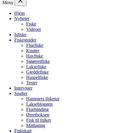
Meny
Hjem
Nyheter
Fiske
Videoer
Isfiske
Fiskeguider
Fluefiske
Knuter
Havfiske
Sjøørretfiske
Laksefiske
Gjeddefiske
Haspelfiske
Tester
Intervjuer
Spalter
Hammers fisketur
Laksebloggen
Fluebinding
Ørretboksen
Fisk til folket
Matlaging
Fiskekart