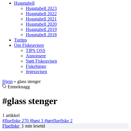
Huggtabell
Huggtabell 2023
Huggtabell 2022
Huggtabell 2021
Huggtabell 2020
Huggtabell 2019
Huggtabell 2018
Turtips
Om Fiskeavisen
TIPS OSS
Annonsere
Støtt Fiskeavisen
Fiskebingo
Jegeravisen
Hjem
»
glass stenger
Emneknagg
#glass stenger
1 artikkel
#fluefiske
270
#høst
3
#tørrfluefiske
2
Fluefiske
1 min lesetid