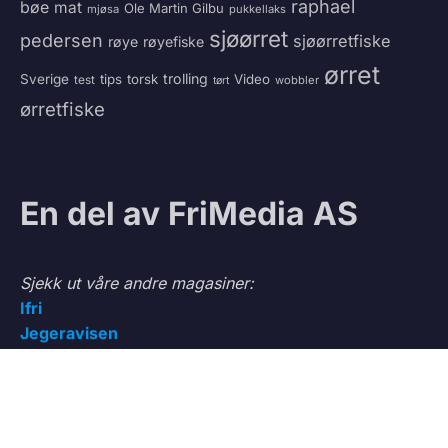
raphael
bøe
mat
Ole Martin Gilbu
mjøsa
pukkellaks
sjøørret
pedersen
sjøørretfiske
røye
røyefiske
ørret
trolling
Sverige
tips
torsk
Video
test
wobbler
tørt
ørretfiske
En del av FriMedia AS
Sjekk ut våre andre magasiner:
Ifri
Jegeravisen
Testteam