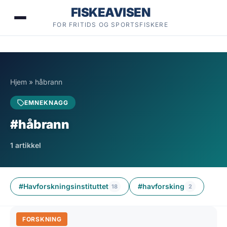
Hopp
FISKEAVISEN
til
FOR FRITIDS OG SPORTSFISKERE
innhold
Hjem
»
håbrann
EMNEKNAGG
#håbrann
1 artikkel
#Havforskningsinstituttet
#havforsking
18
2
FORSKNING