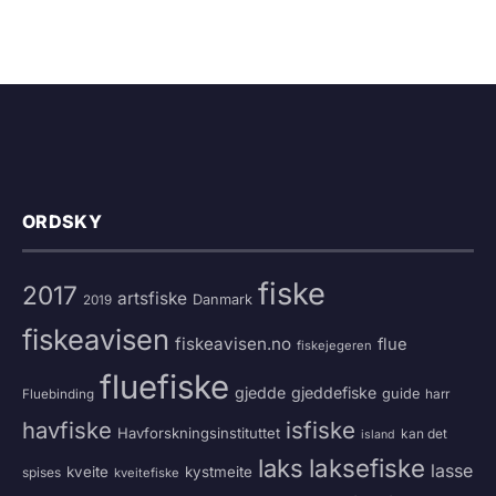
ORDSKY
fiske
2017
artsfiske
Danmark
2019
fiskeavisen
fiskeavisen.no
flue
fiskejegeren
fluefiske
gjedde
gjeddefiske
guide
harr
Fluebinding
havfiske
isfiske
Havforskningsinstituttet
kan det
island
laksefiske
laks
lasse
kveite
kystmeite
spises
kveitefiske