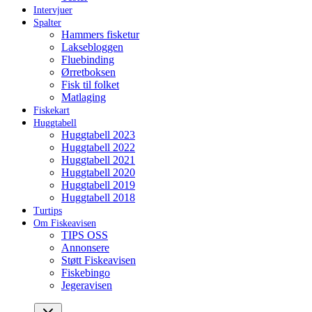
Intervjuer
Spalter
Hammers fisketur
Laksebloggen
Fluebinding
Ørretboksen
Fisk til folket
Matlaging
Fiskekart
Huggtabell
Huggtabell 2023
Huggtabell 2022
Huggtabell 2021
Huggtabell 2020
Huggtabell 2019
Huggtabell 2018
Turtips
Om Fiskeavisen
TIPS OSS
Annonsere
Støtt Fiskeavisen
Fiskebingo
Jegeravisen