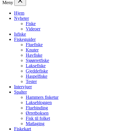
Meny
Hjem
Nyheter
Fiske
Videoer
Isfiske
Fiskeguider
Fluefiske
Knuter
Havfiske
Sjøørretfiske
Laksefiske
Gjeddefiske
Haspelfiske
Tester
Intervjuer
Spalter
Hammers fisketur
Laksebloggen
Fluebinding
Ørretboksen
Fisk til folket
Matlaging
Fiskekart