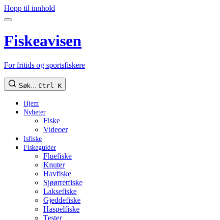
Hopp til innhold
Fiskeavisen
For fritids og sportsfiskere
Søk...
Ctrl K
Hjem
Nyheter
Fiske
Videoer
Isfiske
Fiskeguider
Fluefiske
Knuter
Havfiske
Sjøørretfiske
Laksefiske
Gjeddefiske
Haspelfiske
Tester