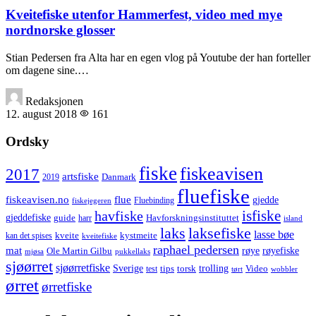
Kveitefiske utenfor Hammerfest, video med mye
nordnorske glosser
Stian Pedersen fra Alta har en egen vlog på Youtube der han forteller
om dagene sine.…
Redaksjonen
12. august 2018
161
Ordsky
fiske
fiskeavisen
2017
artsfiske
Danmark
2019
fluefiske
fiskeavisen.no
flue
gjedde
fiskejegeren
Fluebinding
havfiske
isfiske
gjeddefiske
Havforskningsinstituttet
guide
harr
island
laks
laksefiske
lasse bøe
kveite
kystmeite
kan det spises
kveitefiske
raphael pedersen
mat
røye
røyefiske
Ole Martin Gilbu
mjøsa
pukkellaks
sjøørret
sjøørretfiske
trolling
Sverige
tips
torsk
Video
test
wobbler
tørt
ørret
ørretfiske