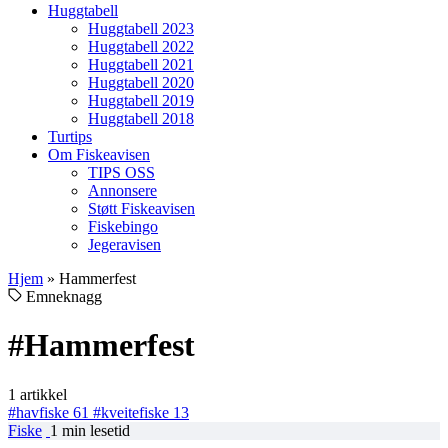
Huggtabell
Huggtabell 2023
Huggtabell 2022
Huggtabell 2021
Huggtabell 2020
Huggtabell 2019
Huggtabell 2018
Turtips
Om Fiskeavisen
TIPS OSS
Annonsere
Støtt Fiskeavisen
Fiskebingo
Jegeravisen
Hjem
»
Hammerfest
Emneknagg
#Hammerfest
1 artikkel
#havfiske
61
#kveitefiske
13
Fiske
1 min lesetid