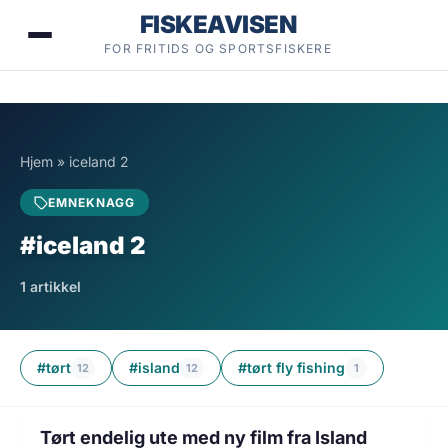
Hopp
FISKEAVISEN
til
FOR FRITIDS OG SPORTSFISKERE
innhold
Hjem
»
iceland 2
EMNEKNAGG
#iceland 2
1 artikkel
#tørt
#island
#tørt fly fishing
12
12
1
1 min lesetid
FLUEFISKE
Tørt endelig ute med ny film fra Island