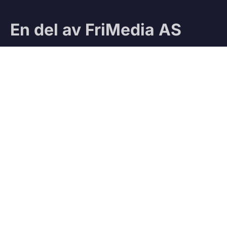
En del av FriMedia AS
Sjekk ut våre andre magasiner:
Ifri
Jegeravisen
Testteam
VÅRE TJENESTER
Vedbod.no
Kjøp og salg av ved
Vedmatch.se
Kjøp og salg av ved – Sverige