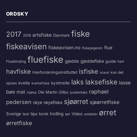
ORDSKY
fiske
2017
artsfiske
Danmark
2019
fiskeavisen
fiskeavisen.no
flue
fiskejegeren
fluefiske
gjedde
gjeddefiske
guide
harr
Fluebinding
havfiske
isfiske
Havforskningsinstituttet
kan det
island
laksefiske
laks
lasse
kveite
kystmeite
spises
kveitefiske
raphael
bøe
mat
Ole Martin Gilbu
mjøsa
pukkellaks
sjøørret
pedersen
sjøørretfiske
røye
røyefiske
ørret
trolling
Sverige
tips
torsk
Video
test
wobbler
tørt
ørretfiske