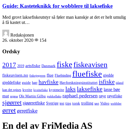
Guide: Kasteteknikk for wobblere til laksefiske
Med grovt laksefiskeutstyr så føler man kanskje at det er helt umulig
å få kastet ut…
Redaksjonen
26. oktober 2020
154
Ordsky
fiske
fiskeavisen
2017
artsfiske
Danmark
2019
fluefiske
fiskeavisen.no
flue
gjedde
fiskejegeren
Fluebinding
havfiske
isfiske
gjeddefiske
Havforskningsinstituttet
guide
harr
island
laks
laksefiske
lasse bøe
kveite
kystmeite
kan det spises
kveitefiske
raphael pedersen
mat
røye
røyefiske
Ole Martin Gilbu
mjøsa
pukkellaks
sjøørret
sjøørretfiske
trolling
Sverige
tips
torsk
Video
test
wobbler
tørt
ørret
ørretfiske
En del av FriMedia AS