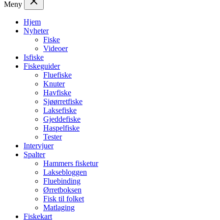
Meny
Hjem
Nyheter
Fiske
Videoer
Isfiske
Fiskeguider
Fluefiske
Knuter
Havfiske
Sjøørretfiske
Laksefiske
Gjeddefiske
Haspelfiske
Tester
Intervjuer
Spalter
Hammers fisketur
Laksebloggen
Fluebinding
Ørretboksen
Fisk til folket
Matlaging
Fiskekart