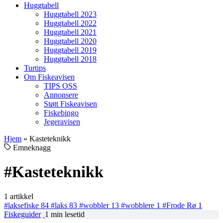
Huggtabell
Huggtabell 2023
Huggtabell 2022
Huggtabell 2021
Huggtabell 2020
Huggtabell 2019
Huggtabell 2018
Turtips
Om Fiskeavisen
TIPS OSS
Annonsere
Støtt Fiskeavisen
Fiskebingo
Jegeravisen
Hjem
»
Kasteteknikk
Emneknagg
#Kasteteknikk
1 artikkel
#laksefiske
84
#laks
83
#wobbler
13
#wobblere
1
#Frode Rø
1
Fiskeguider
1 min lesetid