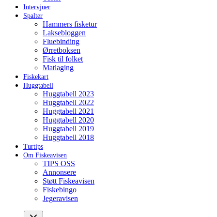
Intervjuer
Spalter
Hammers fisketur
Laksebloggen
Fluebinding
Ørretboksen
Fisk til folket
Matlaging
Fiskekart
Huggtabell
Huggtabell 2023
Huggtabell 2022
Huggtabell 2021
Huggtabell 2020
Huggtabell 2019
Huggtabell 2018
Turtips
Om Fiskeavisen
TIPS OSS
Annonsere
Støtt Fiskeavisen
Fiskebingo
Jegeravisen