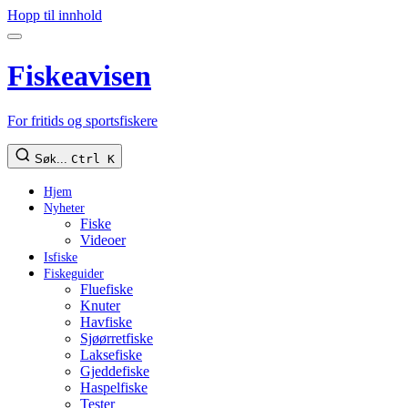
Hopp til innhold
Fiskeavisen
For fritids og sportsfiskere
Søk...
Ctrl K
Hjem
Nyheter
Fiske
Videoer
Isfiske
Fiskeguider
Fluefiske
Knuter
Havfiske
Sjøørretfiske
Laksefiske
Gjeddefiske
Haspelfiske
Tester