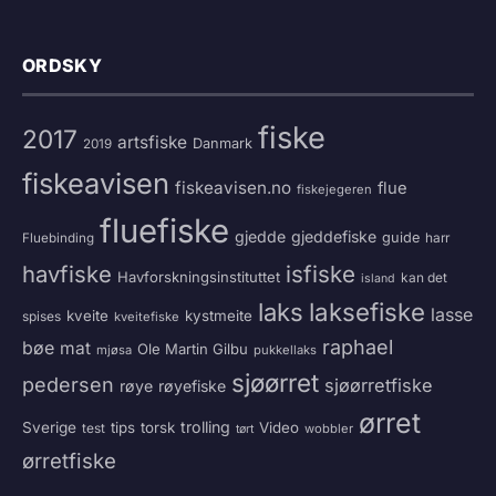
ORDSKY
fiske
2017
artsfiske
Danmark
2019
fiskeavisen
fiskeavisen.no
flue
fiskejegeren
fluefiske
gjedde
gjeddefiske
guide
harr
Fluebinding
havfiske
isfiske
Havforskningsinstituttet
kan det
island
laksefiske
laks
lasse
kveite
kystmeite
spises
kveitefiske
raphael
bøe
mat
Ole Martin Gilbu
mjøsa
pukkellaks
sjøørret
pedersen
sjøørretfiske
røye
røyefiske
ørret
trolling
Sverige
tips
torsk
Video
test
wobbler
tørt
ørretfiske