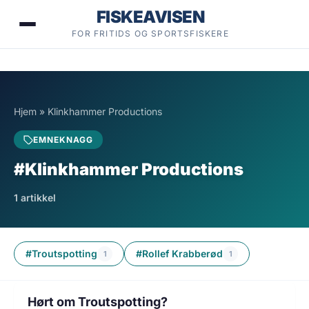
Hopp
FISKEAVISEN
til
FOR FRITIDS OG SPORTSFISKERE
innhold
Hjem
»
Klinkhammer Productions
EMNEKNAGG
#Klinkhammer Productions
1 artikkel
#Troutspotting
#Rollef Krabberød
1
1
1 min lesetid
FISKE
Hørt om Troutspotting?