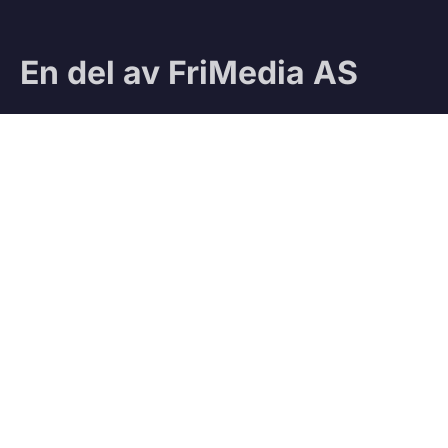
En del av FriMedia AS
Sjekk ut våre andre magasiner:
Ifri
Jegeravisen
Testteam
VÅRE TJENESTER
Vedbod.no
Kjøp og salg av ved
Vedmatch.se
Kjøp og salg av ved – Sverige