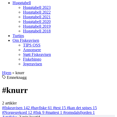
Huggtabell
Huggtabell 2023
Huggtabell 2022
Huggtabell 2021
Huggtabell 2020
Huggtabell 2019
Huggtabell 2018
Turtips
Om Fiskeavisen
TIPS OSS
Annonsere
Støtt Fiskeavisen
Fiskebingo
Jegeravisen
Hjem
»
knurr
Emneknagg
#knurr
2 artikler
#fiskeavisen
142
#havfiske
61
#test
15
#kan det spises
15
#Norgesrekord
12
#fisk
9
#mattest
1
#romsdalsfjorden
1