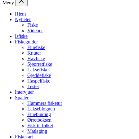
Meny
Hjem
Nyheter
Fiske
Videoer
Isfiske
Fiskeguider
Fluefiske
Knuter
Havfiske
Sjøørretfiske
Laksefiske
Gjeddefiske
Haspelfiske
Tester
Intervjuer
Spalter
Hammers fisketur
Laksebloggen
Fluebinding
Ørretboksen
Fisk til folket
Matlaging
Fiskekart