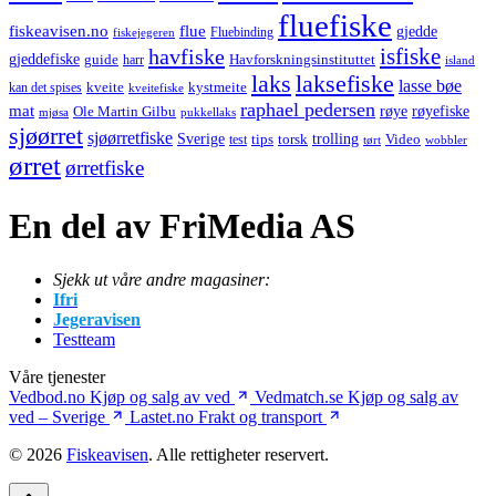
fluefiske
fiskeavisen.no
flue
gjedde
fiskejegeren
Fluebinding
havfiske
isfiske
gjeddefiske
Havforskningsinstituttet
guide
harr
island
laks
laksefiske
lasse bøe
kveite
kystmeite
kan det spises
kveitefiske
raphael pedersen
mat
røye
røyefiske
Ole Martin Gilbu
mjøsa
pukkellaks
sjøørret
sjøørretfiske
trolling
Sverige
tips
torsk
Video
test
wobbler
tørt
ørret
ørretfiske
En del av FriMedia AS
Sjekk ut våre andre magasiner:
Ifri
Jegeravisen
Testteam
Våre tjenester
Vedbod.no
Kjøp og salg av ved
Vedmatch.se
Kjøp og salg av
ved – Sverige
Lastet.no
Frakt og transport
© 2026
Fiskeavisen
. Alle rettigheter reservert.