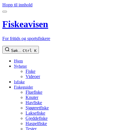
Hopp til innhold
Fiskeavisen
For fritids og sportsfiskere
Søk...
Ctrl K
Hjem
Nyheter
Fiske
Videoer
Isfiske
Fiskeguider
Fluefiske
Knuter
Havfiske
Sjøørretfiske
Laksefiske
Gjeddefiske
Haspelfiske
Tester