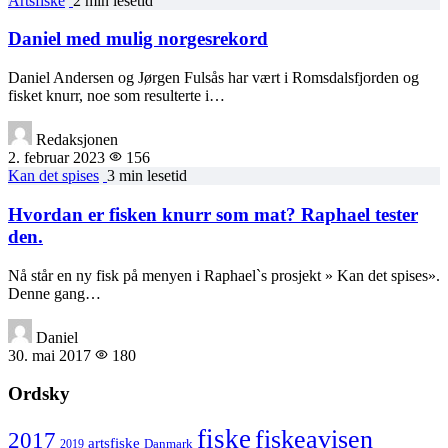
Artsfiske
2 min lesetid
Daniel med mulig norgesrekord
Daniel Andersen og Jørgen Fulsås har vært i Romsdalsfjorden og
fisket knurr, noe som resulterte i…
Redaksjonen
2. februar 2023
156
Kan det spises
3 min lesetid
Hvordan er fisken knurr som mat? Raphael tester
den.
Nå står en ny fisk på menyen i Raphael`s prosjekt » Kan det spises».
Denne gang…
Daniel
30. mai 2017
180
Ordsky
fiske
fiskeavisen
2017
artsfiske
Danmark
2019