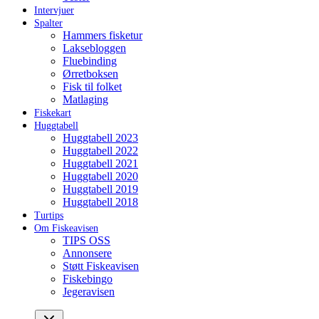
Intervjuer
Spalter
Hammers fisketur
Laksebloggen
Fluebinding
Ørretboksen
Fisk til folket
Matlaging
Fiskekart
Huggtabell
Huggtabell 2023
Huggtabell 2022
Huggtabell 2021
Huggtabell 2020
Huggtabell 2019
Huggtabell 2018
Turtips
Om Fiskeavisen
TIPS OSS
Annonsere
Støtt Fiskeavisen
Fiskebingo
Jegeravisen