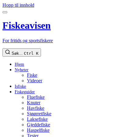
Hopp til innhold
Fiskeavisen
For fritids og sportsfiskere
Søk...
Ctrl K
Hjem
Nyheter
Fiske
Videoer
Isfiske
Fiskeguider
Fluefiske
Knuter
Havfiske
Sjøørretfiske
Laksefiske
Gjeddefiske
Haspelfiske
Tester