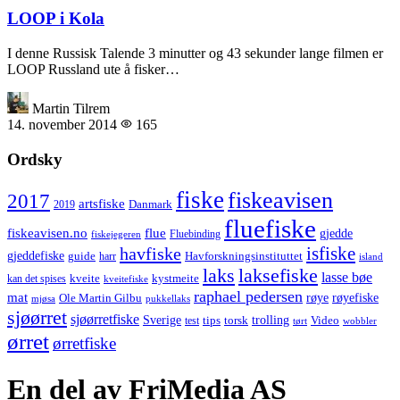
LOOP i Kola
I denne Russisk Talende 3 minutter og 43 sekunder lange filmen er
LOOP Russland ute å fisker…
Martin Tilrem
14. november 2014
165
Ordsky
fiske
fiskeavisen
2017
artsfiske
Danmark
2019
fluefiske
fiskeavisen.no
flue
gjedde
fiskejegeren
Fluebinding
havfiske
isfiske
gjeddefiske
Havforskningsinstituttet
guide
harr
island
laks
laksefiske
lasse bøe
kveite
kystmeite
kan det spises
kveitefiske
raphael pedersen
mat
røye
røyefiske
Ole Martin Gilbu
mjøsa
pukkellaks
sjøørret
sjøørretfiske
trolling
Sverige
tips
torsk
Video
test
wobbler
tørt
ørret
ørretfiske
En del av FriMedia AS