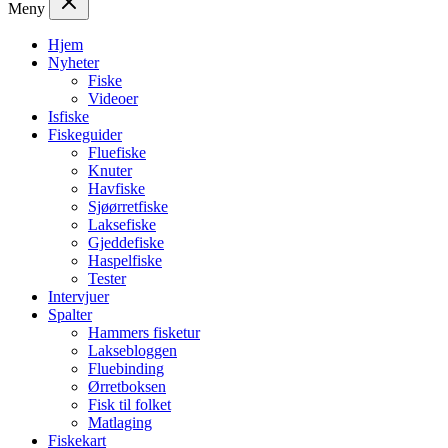
Meny
Hjem
Nyheter
Fiske
Videoer
Isfiske
Fiskeguider
Fluefiske
Knuter
Havfiske
Sjøørretfiske
Laksefiske
Gjeddefiske
Haspelfiske
Tester
Intervjuer
Spalter
Hammers fisketur
Laksebloggen
Fluebinding
Ørretboksen
Fisk til folket
Matlaging
Fiskekart