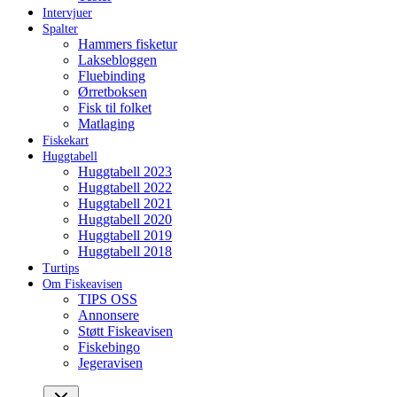
Intervjuer
Spalter
Hammers fisketur
Laksebloggen
Fluebinding
Ørretboksen
Fisk til folket
Matlaging
Fiskekart
Huggtabell
Huggtabell 2023
Huggtabell 2022
Huggtabell 2021
Huggtabell 2020
Huggtabell 2019
Huggtabell 2018
Turtips
Om Fiskeavisen
TIPS OSS
Annonsere
Støtt Fiskeavisen
Fiskebingo
Jegeravisen