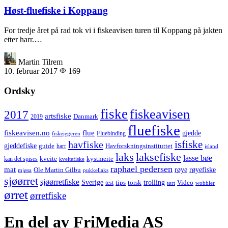
Høst-fluefiske i Koppang
For tredje året på rad tok vi i fiskeavisen turen til Koppang på jakten
etter harr.…
Martin Tilrem
10. februar 2017
169
Ordsky
fiske
fiskeavisen
2017
artsfiske
Danmark
2019
fluefiske
fiskeavisen.no
flue
gjedde
fiskejegeren
Fluebinding
havfiske
isfiske
gjeddefiske
Havforskningsinstituttet
guide
harr
island
laks
laksefiske
lasse bøe
kveite
kystmeite
kan det spises
kveitefiske
raphael pedersen
mat
røye
røyefiske
Ole Martin Gilbu
mjøsa
pukkellaks
sjøørret
sjøørretfiske
trolling
Sverige
tips
torsk
Video
test
wobbler
tørt
ørret
ørretfiske
En del av FriMedia AS