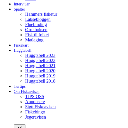
Intervjuer
Spalter
Hammers fisketur
Laksebloggen
Fluebinding
Ørretboksen
Fisk til folket
Matlaging
Fiskekart
Huggtabell
Huggtabell 2023
Huggtabell 2022
Huggtabell 2021
Huggtabell 2020
Huggtabell 2019
Huggtabell 2018
Turtips
Om Fiskeavisen
TIPS OSS
Annonsere
Støtt Fiskeavisen
Fiskebingo
Jegeravisen