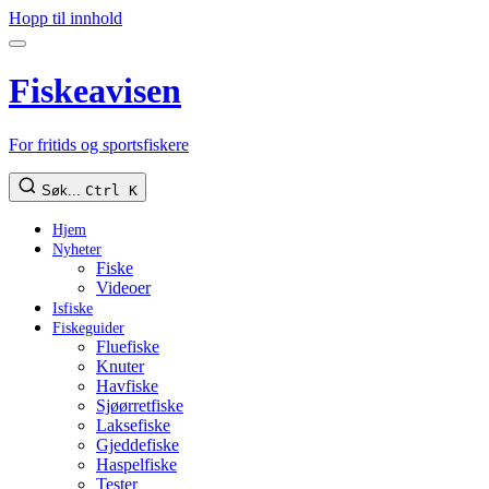
Hopp til innhold
Fiskeavisen
For fritids og sportsfiskere
Søk...
Ctrl K
Hjem
Nyheter
Fiske
Videoer
Isfiske
Fiskeguider
Fluefiske
Knuter
Havfiske
Sjøørretfiske
Laksefiske
Gjeddefiske
Haspelfiske
Tester