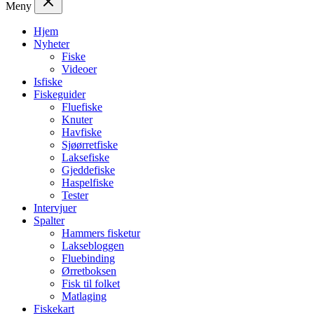
Meny
Hjem
Nyheter
Fiske
Videoer
Isfiske
Fiskeguider
Fluefiske
Knuter
Havfiske
Sjøørretfiske
Laksefiske
Gjeddefiske
Haspelfiske
Tester
Intervjuer
Spalter
Hammers fisketur
Laksebloggen
Fluebinding
Ørretboksen
Fisk til folket
Matlaging
Fiskekart