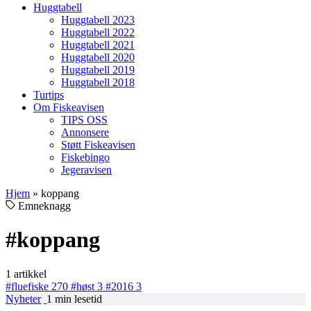
Huggtabell
Huggtabell 2023
Huggtabell 2022
Huggtabell 2021
Huggtabell 2020
Huggtabell 2019
Huggtabell 2018
Turtips
Om Fiskeavisen
TIPS OSS
Annonsere
Støtt Fiskeavisen
Fiskebingo
Jegeravisen
Hjem
»
koppang
Emneknagg
#koppang
1 artikkel
#fluefiske
270
#høst
3
#2016
3
Nyheter
1 min lesetid