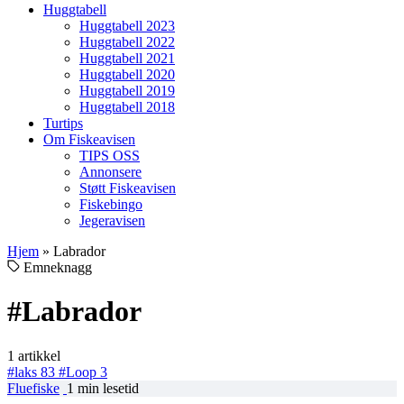
Huggtabell
Huggtabell 2023
Huggtabell 2022
Huggtabell 2021
Huggtabell 2020
Huggtabell 2019
Huggtabell 2018
Turtips
Om Fiskeavisen
TIPS OSS
Annonsere
Støtt Fiskeavisen
Fiskebingo
Jegeravisen
Hjem
»
Labrador
Emneknagg
#Labrador
1 artikkel
#laks
83
#Loop
3
Fluefiske
1 min lesetid