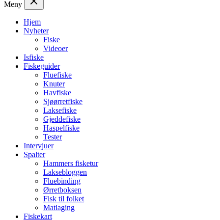
Meny
Hjem
Nyheter
Fiske
Videoer
Isfiske
Fiskeguider
Fluefiske
Knuter
Havfiske
Sjøørretfiske
Laksefiske
Gjeddefiske
Haspelfiske
Tester
Intervjuer
Spalter
Hammers fisketur
Laksebloggen
Fluebinding
Ørretboksen
Fisk til folket
Matlaging
Fiskekart