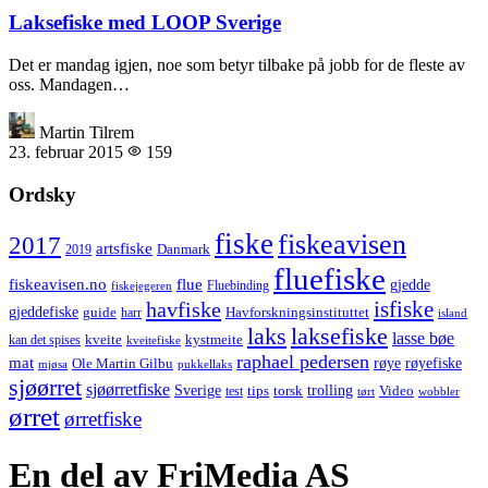
Laksefiske med LOOP Sverige
Det er mandag igjen, noe som betyr tilbake på jobb for de fleste av
oss. Mandagen…
Martin Tilrem
23. februar 2015
159
Ordsky
fiske
fiskeavisen
2017
artsfiske
Danmark
2019
fluefiske
fiskeavisen.no
flue
gjedde
fiskejegeren
Fluebinding
havfiske
isfiske
gjeddefiske
Havforskningsinstituttet
guide
harr
island
laks
laksefiske
lasse bøe
kveite
kystmeite
kan det spises
kveitefiske
raphael pedersen
mat
røye
røyefiske
Ole Martin Gilbu
mjøsa
pukkellaks
sjøørret
sjøørretfiske
trolling
Sverige
tips
torsk
Video
test
wobbler
tørt
ørret
ørretfiske
En del av FriMedia AS