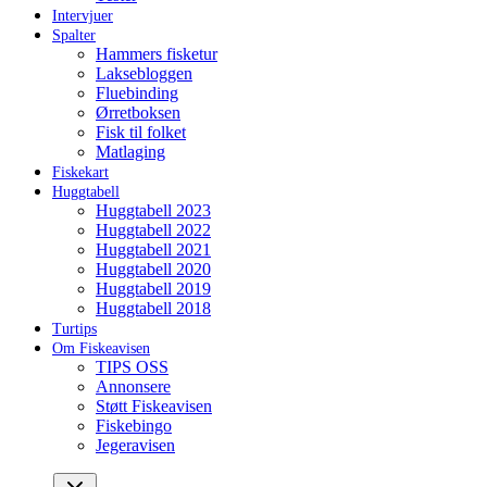
Intervjuer
Spalter
Hammers fisketur
Laksebloggen
Fluebinding
Ørretboksen
Fisk til folket
Matlaging
Fiskekart
Huggtabell
Huggtabell 2023
Huggtabell 2022
Huggtabell 2021
Huggtabell 2020
Huggtabell 2019
Huggtabell 2018
Turtips
Om Fiskeavisen
TIPS OSS
Annonsere
Støtt Fiskeavisen
Fiskebingo
Jegeravisen