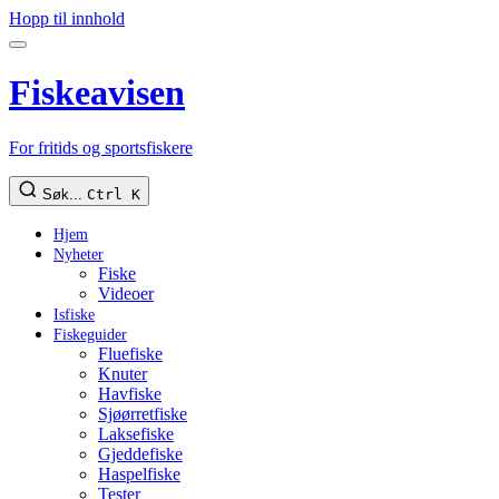
Hopp til innhold
Fiskeavisen
For fritids og sportsfiskere
Søk...
Ctrl K
Hjem
Nyheter
Fiske
Videoer
Isfiske
Fiskeguider
Fluefiske
Knuter
Havfiske
Sjøørretfiske
Laksefiske
Gjeddefiske
Haspelfiske
Tester