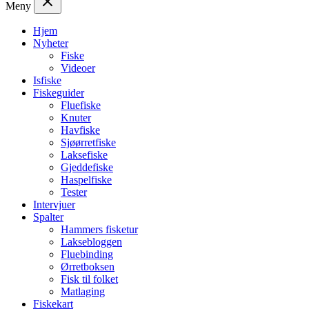
Meny
Hjem
Nyheter
Fiske
Videoer
Isfiske
Fiskeguider
Fluefiske
Knuter
Havfiske
Sjøørretfiske
Laksefiske
Gjeddefiske
Haspelfiske
Tester
Intervjuer
Spalter
Hammers fisketur
Laksebloggen
Fluebinding
Ørretboksen
Fisk til folket
Matlaging
Fiskekart