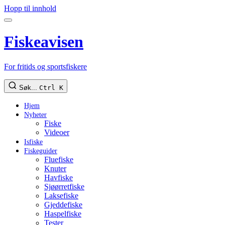
Hopp til innhold
Fiskeavisen
For fritids og sportsfiskere
Søk...
Ctrl K
Hjem
Nyheter
Fiske
Videoer
Isfiske
Fiskeguider
Fluefiske
Knuter
Havfiske
Sjøørretfiske
Laksefiske
Gjeddefiske
Haspelfiske
Tester