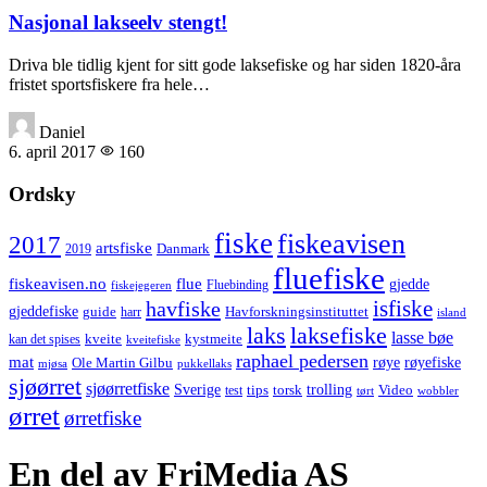
Nasjonal lakseelv stengt!
Driva ble tidlig kjent for sitt gode laksefiske og har siden 1820-åra
fristet sportsfiskere fra hele…
Daniel
6. april 2017
160
Ordsky
fiske
fiskeavisen
2017
artsfiske
Danmark
2019
fluefiske
fiskeavisen.no
flue
gjedde
fiskejegeren
Fluebinding
havfiske
isfiske
gjeddefiske
Havforskningsinstituttet
guide
harr
island
laks
laksefiske
lasse bøe
kveite
kystmeite
kan det spises
kveitefiske
raphael pedersen
mat
røye
røyefiske
Ole Martin Gilbu
mjøsa
pukkellaks
sjøørret
sjøørretfiske
trolling
Sverige
tips
torsk
Video
test
wobbler
tørt
ørret
ørretfiske
En del av FriMedia AS