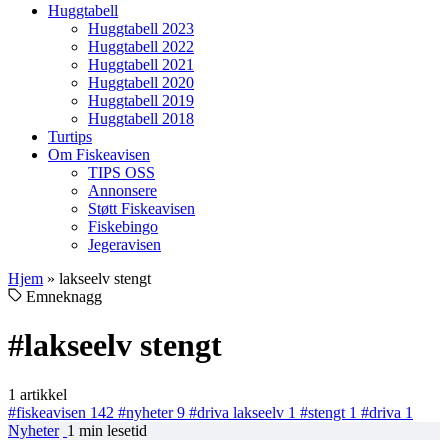
Huggtabell
Huggtabell 2023
Huggtabell 2022
Huggtabell 2021
Huggtabell 2020
Huggtabell 2019
Huggtabell 2018
Turtips
Om Fiskeavisen
TIPS OSS
Annonsere
Støtt Fiskeavisen
Fiskebingo
Jegeravisen
Hjem
»
lakseelv stengt
Emneknagg
#lakseelv stengt
1 artikkel
#fiskeavisen
142
#nyheter
9
#driva lakseelv
1
#stengt
1
#driva
1
Nyheter
1 min lesetid