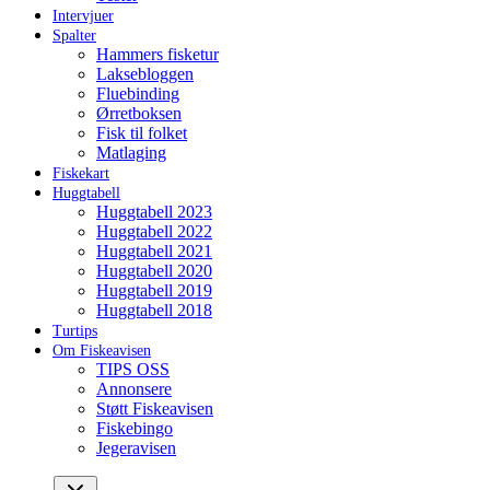
Intervjuer
Spalter
Hammers fisketur
Laksebloggen
Fluebinding
Ørretboksen
Fisk til folket
Matlaging
Fiskekart
Huggtabell
Huggtabell 2023
Huggtabell 2022
Huggtabell 2021
Huggtabell 2020
Huggtabell 2019
Huggtabell 2018
Turtips
Om Fiskeavisen
TIPS OSS
Annonsere
Støtt Fiskeavisen
Fiskebingo
Jegeravisen