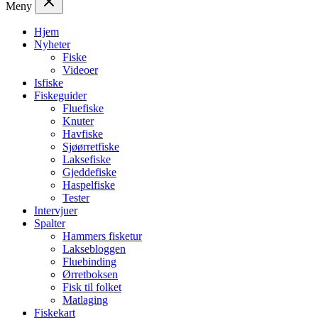
Meny
Hjem
Nyheter
Fiske
Videoer
Isfiske
Fiskeguider
Fluefiske
Knuter
Havfiske
Sjøørretfiske
Laksefiske
Gjeddefiske
Haspelfiske
Tester
Intervjuer
Spalter
Hammers fisketur
Laksebloggen
Fluebinding
Ørretboksen
Fisk til folket
Matlaging
Fiskekart