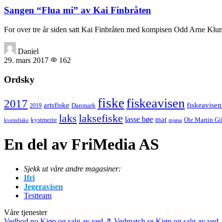
Sangen “Flua mi” av Kai Finbråten
For over tre år siden satt Kai Finbråten med kompisen Odd Arne Klun
Daniel
29. mars 2017
162
Ordsky
fiske
fiskeavisen
2017
artsfiske
fiskeavisen
Danmark
2019
laks
laksefiske
lasse bøe
mat
kystmeite
Ole Martin Gi
kveitefiske
mjøsa
En del av FriMedia AS
Sjekk ut våre andre magasiner:
Ifri
Jegeravisen
Testteam
Våre tjenester
Vedbod.no
Kjøp og salg av ved
Vedmatch.se
Kjøp og salg av ved 