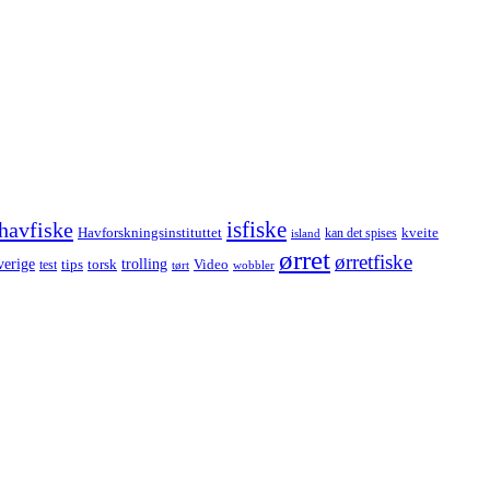
havfiske
isfiske
Havforskningsinstituttet
kveite
kan det spises
island
ørret
ørretfiske
trolling
verige
tips
torsk
Video
test
wobbler
tørt