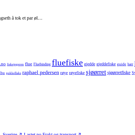
gseth å tok et par øl…
fluefiske
.no
flue
gjedde
gjeddefiske
guide
harr
fiskejegeren
Fluebinding
sjøørret
raphael pedersen
sjøørretfiske
røye
røyefiske
lbu
S
pukkellaks
– Sverige
Lastet.no
Frakt og transport