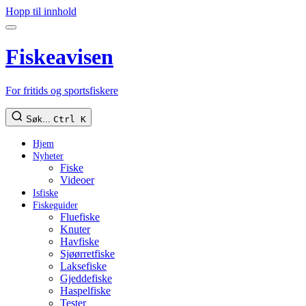
Hopp til innhold
Fiskeavisen
For fritids og sportsfiskere
Søk...
Ctrl K
Hjem
Nyheter
Fiske
Videoer
Isfiske
Fiskeguider
Fluefiske
Knuter
Havfiske
Sjøørretfiske
Laksefiske
Gjeddefiske
Haspelfiske
Tester