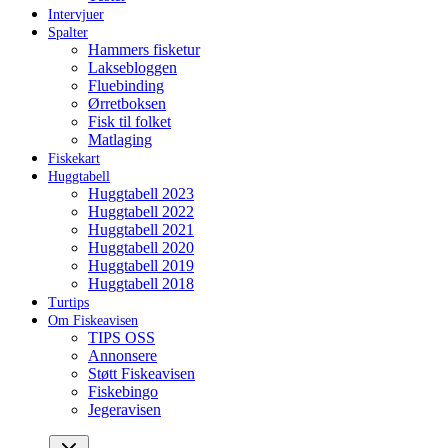
Intervjuer
Spalter
Hammers fisketur
Laksebloggen
Fluebinding
Ørretboksen
Fisk til folket
Matlaging
Fiskekart
Huggtabell
Huggtabell 2023
Huggtabell 2022
Huggtabell 2021
Huggtabell 2020
Huggtabell 2019
Huggtabell 2018
Turtips
Om Fiskeavisen
TIPS OSS
Annonsere
Støtt Fiskeavisen
Fiskebingo
Jegeravisen