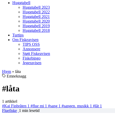
Huggtabell
Huggtabell 2023
Huggtabell 2022
Huggtabell 2021
Huggtabell 2020
Huggtabell 2019
Huggtabell 2018
Turtips
Om Fiskeavisen
TIPS OSS
Annonsere
Støtt Fiskeavisen
Fiskebingo
Jegeravisen
Hjem
»
låta
Emneknagg
#låta
1 artikkel
#Kai Finbråten
1
#flue mi
1
#sang
1
#sangen. musikk
1
#låt
1
Fluefiske
1 min lesetid