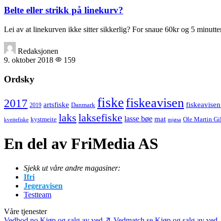
Belte eller strikk på linekurv?
Lei av at linekurven ikke sitter sikkerlig? For snaue 60kr og 5 minutt
Redaksjonen
9. oktober 2018
159
Ordsky
fiske
fiskeavisen
2017
artsfiske
fiskeavisen
Danmark
2019
laks
laksefiske
lasse bøe
mat
kystmeite
Ole Martin Gi
kveitefiske
mjøsa
En del av FriMedia AS
Sjekk ut våre andre magasiner:
Ifri
Jegeravisen
Testteam
Våre tjenester
Vedbod.no
Kjøp og salg av ved
Vedmatch.se
Kjøp og salg av ved 