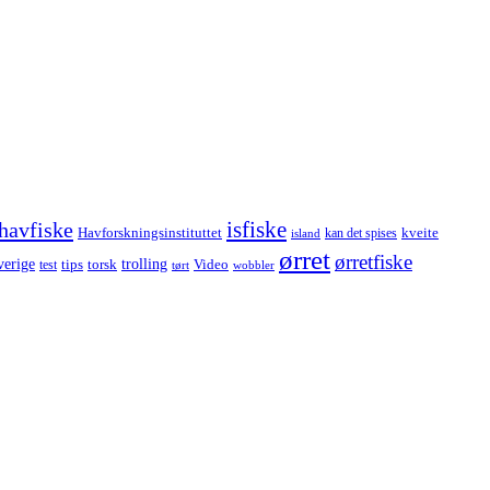
havfiske
isfiske
Havforskningsinstituttet
kveite
kan det spises
island
ørret
ørretfiske
trolling
verige
tips
torsk
Video
test
wobbler
tørt