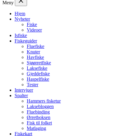
Meny
Hjem
Nyheter
Fiske
Videoer
Isfiske
Fiskeguider
Fluefiske
Knuter
Havfiske
Sjøørretfiske
Laksefiske
Gjeddefiske
Haspelfiske
Tester
Intervjuer
Spalter
Hammers fisketur
Laksebloggen
Fluebinding
Ørretboksen
Fisk til folket
Matlaging
Fiskekart