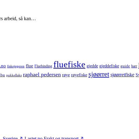
ers arbeid, så kan…
fluefiske
.no
flue
gjedde
gjeddefiske
guide
harr
fiskejegeren
Fluebinding
sjøørret
raphael pedersen
sjøørretfiske
røye
røyefiske
lbu
S
pukkellaks
– Sverige
Lastet.no
Frakt og transport