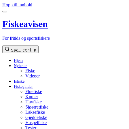
Hopp til innhold
Fiskeavisen
For fritids og sportsfiskere
Søk...
Ctrl K
Hjem
Nyheter
Fiske
Videoer
Isfiske
Fiskeguider
Fluefiske
Knuter
Havfiske
Sjøørretfiske
Laksefiske
Gjeddefiske
Haspelfiske
Tester