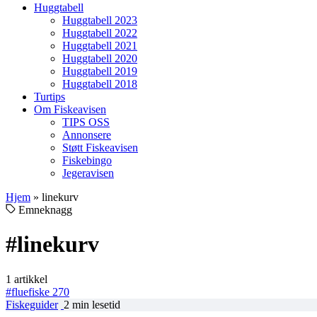
Huggtabell
Huggtabell 2023
Huggtabell 2022
Huggtabell 2021
Huggtabell 2020
Huggtabell 2019
Huggtabell 2018
Turtips
Om Fiskeavisen
TIPS OSS
Annonsere
Støtt Fiskeavisen
Fiskebingo
Jegeravisen
Hjem
»
linekurv
Emneknagg
#linekurv
1 artikkel
#fluefiske
270
Fiskeguider
2 min lesetid