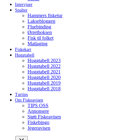
Intervjuer
Spalter
Hammers fisketur
Laksebloggen
Fluebinding
Ørretboksen
Fisk til folket
Matlaging
Fiskekart
Huggtabell
Huggtabell 2023
Huggtabell 2022
Huggtabell 2021
Huggtabell 2020
Huggtabell 2019
Huggtabell 2018
Turtips
Om Fiskeavisen
TIPS OSS
Annonsere
Støtt Fiskeavisen
Fiskebingo
Jegeravisen