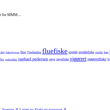
deoer fra MMM…
fluefiske
.no
flue
gjedde
gjeddefiske
guide
harr
fiskejegeren
Fluebinding
sjøørret
raphael pedersen
sjøørretfiske
røye
røyefiske
lbu
S
pukkellaks
– Sverige
Lastet.no
Frakt og transport