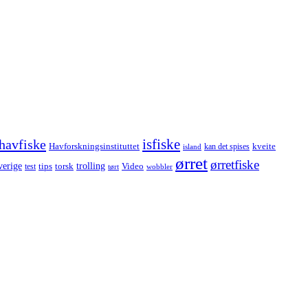
havfiske
isfiske
Havforskningsinstituttet
kveite
kan det spises
island
ørret
ørretfiske
trolling
verige
tips
torsk
Video
test
wobbler
tørt