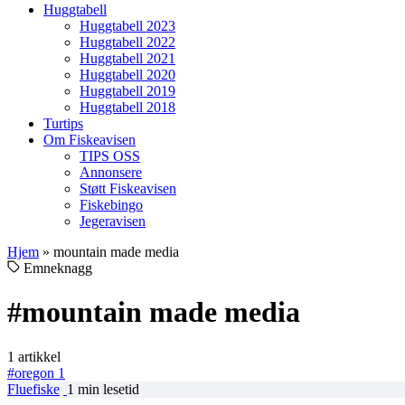
Huggtabell
Huggtabell 2023
Huggtabell 2022
Huggtabell 2021
Huggtabell 2020
Huggtabell 2019
Huggtabell 2018
Turtips
Om Fiskeavisen
TIPS OSS
Annonsere
Støtt Fiskeavisen
Fiskebingo
Jegeravisen
Hjem
»
mountain made media
Emneknagg
#mountain made media
1 artikkel
#oregon
1
Fluefiske
1 min lesetid