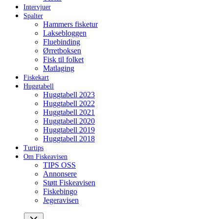
Intervjuer
Spalter
Hammers fisketur
Laksebloggen
Fluebinding
Ørretboksen
Fisk til folket
Matlaging
Fiskekart
Huggtabell
Huggtabell 2023
Huggtabell 2022
Huggtabell 2021
Huggtabell 2020
Huggtabell 2019
Huggtabell 2018
Turtips
Om Fiskeavisen
TIPS OSS
Annonsere
Støtt Fiskeavisen
Fiskebingo
Jegeravisen