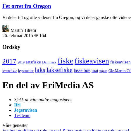
Fet ørret fra Oregon
Vi deler titt og ofte videoer fra Oregon, og vi deler ganske ofte vi
Martin Tilrem
26. februar 2015
164
Ordsky
fiske
fiskeavisen
2017
artsfiske
fiskeavisen
Danmark
2019
laks
laksefiske
lasse bøe
mat
kystmeite
Ole Martin Gi
kveitefiske
mjøsa
En del av FriMedia AS
Sjekk ut våre andre magasiner:
Ifri
Jegeravisen
Testteam
Våre tjenester
Vedbod.no
Kjøp og salg av ved
Vedmatch.se
Kjøp og salg av ved 