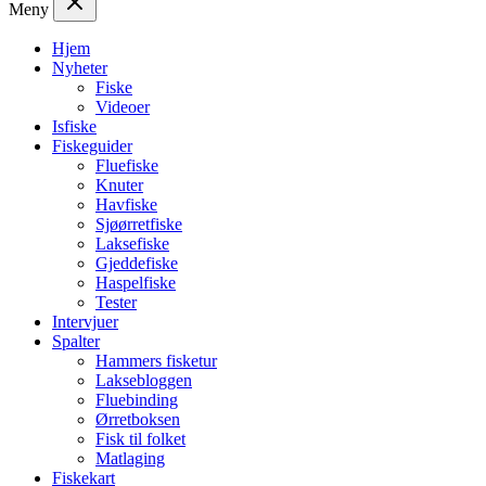
Meny
Hjem
Nyheter
Fiske
Videoer
Isfiske
Fiskeguider
Fluefiske
Knuter
Havfiske
Sjøørretfiske
Laksefiske
Gjeddefiske
Haspelfiske
Tester
Intervjuer
Spalter
Hammers fisketur
Laksebloggen
Fluebinding
Ørretboksen
Fisk til folket
Matlaging
Fiskekart