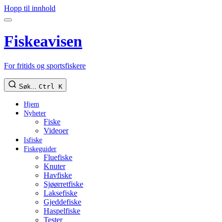
Hopp til innhold
Fiskeavisen
For fritids og sportsfiskere
Søk...
Ctrl K
Hjem
Nyheter
Fiske
Videoer
Isfiske
Fiskeguider
Fluefiske
Knuter
Havfiske
Sjøørretfiske
Laksefiske
Gjeddefiske
Haspelfiske
Tester