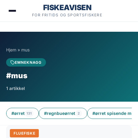
Hopp
FISKEAVISEN
til
FOR FRITIDS OG SPORTSFISKERE
innhold
Hjem
»
mus
EMNEKNAGG
#mus
1 artikkel
#ørret
#regnbueørret
#ørret spisende mus
131
2
FLUEFISKE