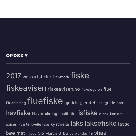
ORDSKY
fiske
2017
artsfiske
Danmark
2019
fiskeavisen
fiskeavisen.no
flue
fiskejegeren
fluefiske
gjedde
gjeddefiske
guide
harr
Fluebinding
havfiske
isfiske
Havforskningsinstituttet
kan det
island
laksefiske
laks
lasse
kveite
kystmeite
spises
kveitefiske
raphael
bøe
mat
Ole Martin Gilbu
mjøsa
pukkellaks