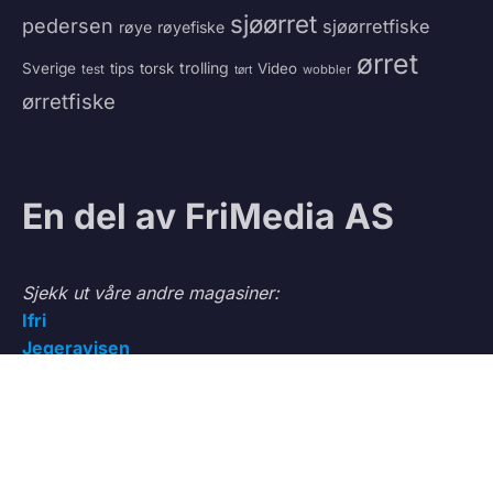
sjøørret
pedersen
sjøørretfiske
røye
røyefiske
ørret
trolling
Sverige
tips
torsk
Video
test
wobbler
tørt
ørretfiske
En del av FriMedia AS
Sjekk ut våre andre magasiner:
Ifri
Jegeravisen
Testteam