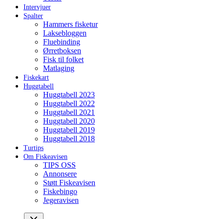
Intervjuer
Spalter
Hammers fisketur
Laksebloggen
Fluebinding
Ørretboksen
Fisk til folket
Matlaging
Fiskekart
Huggtabell
Huggtabell 2023
Huggtabell 2022
Huggtabell 2021
Huggtabell 2020
Huggtabell 2019
Huggtabell 2018
Turtips
Om Fiskeavisen
TIPS OSS
Annonsere
Støtt Fiskeavisen
Fiskebingo
Jegeravisen