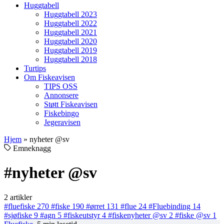
Huggtabell
Huggtabell 2023
Huggtabell 2022
Huggtabell 2021
Huggtabell 2020
Huggtabell 2019
Huggtabell 2018
Turtips
Om Fiskeavisen
TIPS OSS
Annonsere
Støtt Fiskeavisen
Fiskebingo
Jegeravisen
Hjem
»
nyheter @sv
Emneknagg
#nyheter @sv
2 artikler
#fluefiske
270
#fiske
190
#ørret
131
#flue
24
#Fluebinding
14
#sjøfiske
9
#agn
5
#fiskeutstyr
4
#fiskenyheter @sv
2
#fiske @sv
1