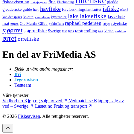
fluefiske
fiskeavisen.no
flue
gjedde
fiskejegeren
Fluebinding
havfiske
isfiske
gjeddefiske
Havforskningsinstituttet
guide
harr
island
laks
laksefiske
lasse bøe
kveite
kystmeite
kan det spises
kveitefiske
raphael pedersen
mat
røye
røyefiske
Ole Martin Gilbu
mjøsa
pukkellaks
sjøørret
sjøørretfiske
trolling
Sverige
tips
torsk
Video
test
wobbler
tørt
ørret
ørretfiske
En del av FriMedia AS
Sjekk ut våre andre magasiner:
Ifri
Jegeravisen
Testteam
Våre tjenester
Vedbod.no
Kjøp og salg av ved
Vedmatch.se
Kjøp og salg av
ved – Sverige
Lastet.no
Frakt og transport
© 2026
Fiskeavisen
. Alle rettigheter reservert.