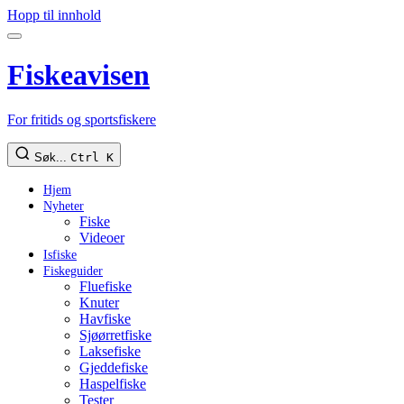
Hopp til innhold
Fiskeavisen
For fritids og sportsfiskere
Søk...
Ctrl K
Hjem
Nyheter
Fiske
Videoer
Isfiske
Fiskeguider
Fluefiske
Knuter
Havfiske
Sjøørretfiske
Laksefiske
Gjeddefiske
Haspelfiske
Tester