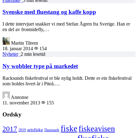
Fluefiske
5 min lesetid
Svenske med fluestang og kaffe kopp
I dette intervjuet snakker vi med Stefan Ågren fra Sverige. Han er
en del av frontsidefly,…
Martin Tilrem
18. januar 2014
154
Nyheter
2 min lesetid
Ny wobbler type på markedet
Racksunds fiskefestival er ble nylig holdt. Dette er ein fiskefestival
som holdes hvert år i Piteå.…
Annonse
11. november 2013
155
Ordsky
fiske
fiskeavisen
2017
artsfiske
Danmark
2019