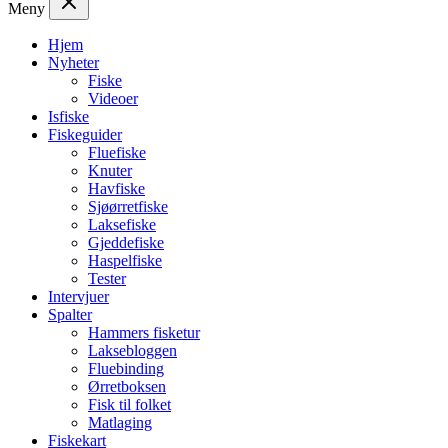
Meny
Hjem
Nyheter
Fiske
Videoer
Isfiske
Fiskeguider
Fluefiske
Knuter
Havfiske
Sjøørretfiske
Laksefiske
Gjeddefiske
Haspelfiske
Tester
Intervjuer
Spalter
Hammers fisketur
Laksebloggen
Fluebinding
Ørretboksen
Fisk til folket
Matlaging
Fiskekart