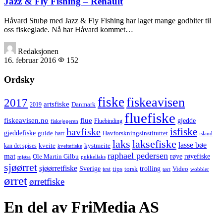
Jazz & Fly Fishing – Renault
Håvard Stubø med Jazz & Fly Fishing har laget mange godbiter til
oss fiskeglade. Nå har Håvard kommet…
Redaksjonen
16. februar 2016
152
Ordsky
fiske
fiskeavisen
2017
artsfiske
Danmark
2019
fluefiske
fiskeavisen.no
flue
gjedde
fiskejegeren
Fluebinding
havfiske
isfiske
gjeddefiske
Havforskningsinstituttet
guide
harr
island
laks
laksefiske
lasse bøe
kveite
kystmeite
kan det spises
kveitefiske
raphael pedersen
mat
røye
røyefiske
Ole Martin Gilbu
mjøsa
pukkellaks
sjøørret
sjøørretfiske
trolling
Sverige
tips
torsk
Video
test
wobbler
tørt
ørret
ørretfiske
En del av FriMedia AS