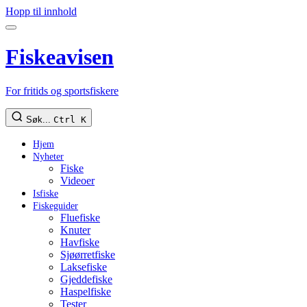
Hopp til innhold
Fiskeavisen
For fritids og sportsfiskere
Søk...
Ctrl K
Hjem
Nyheter
Fiske
Videoer
Isfiske
Fiskeguider
Fluefiske
Knuter
Havfiske
Sjøørretfiske
Laksefiske
Gjeddefiske
Haspelfiske
Tester