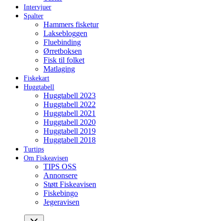
Intervjuer
Spalter
Hammers fisketur
Laksebloggen
Fluebinding
Ørretboksen
Fisk til folket
Matlaging
Fiskekart
Huggtabell
Huggtabell 2023
Huggtabell 2022
Huggtabell 2021
Huggtabell 2020
Huggtabell 2019
Huggtabell 2018
Turtips
Om Fiskeavisen
TIPS OSS
Annonsere
Støtt Fiskeavisen
Fiskebingo
Jegeravisen