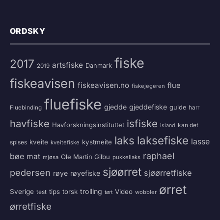
ORDSKY
fiske
2017
artsfiske
Danmark
2019
fiskeavisen
fiskeavisen.no
flue
fiskejegeren
fluefiske
gjedde
gjeddefiske
guide
harr
Fluebinding
havfiske
isfiske
Havforskningsinstituttet
kan det
island
laksefiske
laks
lasse
kveite
kystmeite
spises
kveitefiske
raphael
bøe
mat
Ole Martin Gilbu
mjøsa
pukkellaks
sjøørret
pedersen
sjøørretfiske
røye
røyefiske
ørret
trolling
Sverige
tips
torsk
Video
test
wobbler
tørt
ørretfiske