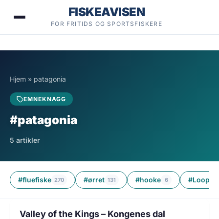
Hopp
FISKEAVISEN
til
FOR FRITIDS OG SPORTSFISKERE
innhold
Hjem
»
patagonia
EMNEKNAGG
#patagonia
5 artikler
#fluefiske
#ørret
#hooke
#Loop
270
131
6
3
1 min lesetid
FLUEFISKE
Valley of the Kings – Kongenes dal