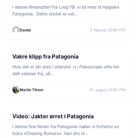
I denne filmsnutten fra Loop får vi bli med til magiske
Patagonia. Dette stedet er vel…
Daniel
5. februar 2018
156
1 min lesetid
FLUEFISKE
Vakre klipp fra Patagonia
Hvis det er ett sted i utlandet vi i Fiskeavisen ofte har
delt videoer fra, så…
Martin Tilrem
31. august 2016
164
1 min lesetid
FISKEGUIDER
Video: Jakter ørret i Patagonia
I denne fine filmen fra Patagonia møter vi forfatter av
boka «Chasing Rumors». Han dro til…