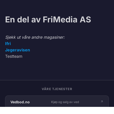
En del av FriMedia AS
Sjekk ut våre andre magasiner:
Ifri
Jegeravisen
Testteam
VÅRE TJENESTER
Vedbod.no
Kjøp og salg av ved