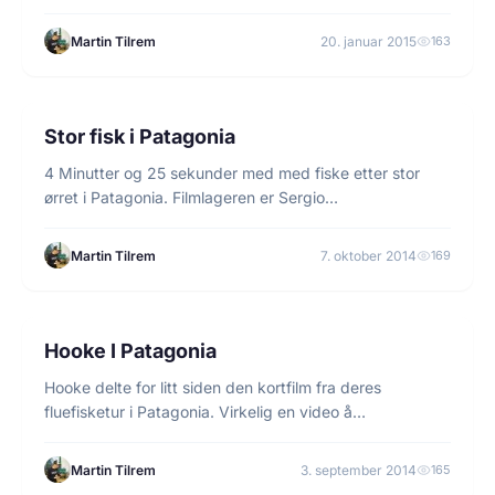
Martin Tilrem
20. januar 2015
163
1 min lesetid
FLUEFISKE
Stor fisk i Patagonia
4 Minutter og 25 sekunder med med fiske etter stor
ørret i Patagonia. Filmlageren er Sergio…
Martin Tilrem
7. oktober 2014
169
1 min lesetid
FLUEFISKE
Hooke I Patagonia
Hooke delte for litt siden den kortfilm fra deres
fluefisketur i Patagonia. Virkelig en video å…
Martin Tilrem
3. september 2014
165