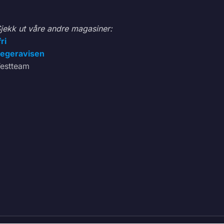
jekk ut våre andre magasiner:
fri
egeravisen
estteam