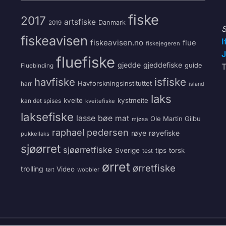
fiske
2017
artsfiske
Danmark
2019
S
fiskeavisen
I
fiskeavisen.no
flue
fiskejegeren
J
fluefiske
gjedde
gjeddefiske
guide
T
Fluebinding
havfiske
isfiske
Havforskningsinstituttet
harr
island
laks
kveite
kystmeite
kan det spises
kveitefiske
laksefiske
lasse bøe
mat
Ole Martin Gilbu
mjøsa
raphael pedersen
røye
røyefiske
pukkellaks
sjøørret
sjøørretfiske
Sverige
tips
torsk
test
ørret
ørretfiske
trolling
Video
wobbler
tørt