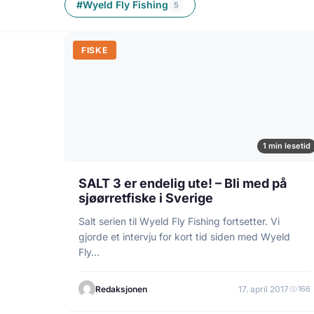
#Wyeld Fly Fishing
5
FISKE
1 min lesetid
SALT 3 er endelig ute! – Bli med på
sjøørretfiske i Sverige
Salt serien til Wyeld Fly Fishing fortsetter. Vi
gjorde et intervju for kort tid siden med Wyeld
Fly…
Redaksjonen
17. april 2017
166