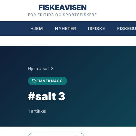
Hopp
FISKEAVISEN
til
FOR FRITIDS OG SPORTSFISKERE
innhold
HJEM
NYHETER
ISFISKE
FISKEGU
Hjem
»
salt 3
EMNEKNAGG
#salt 3
1 artikkel