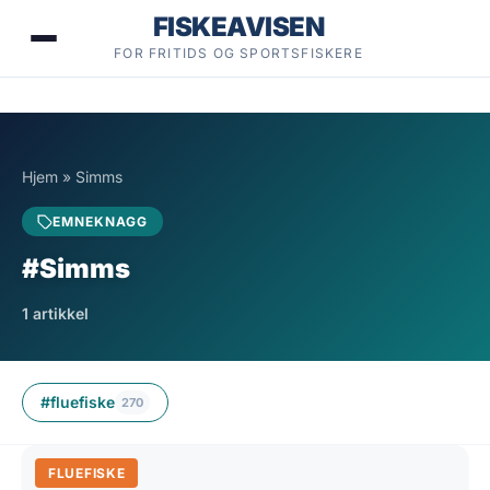
Hopp
FISKEAVISEN
til
FOR FRITIDS OG SPORTSFISKERE
innhold
Hjem
»
Simms
EMNEKNAGG
#Simms
1 artikkel
#fluefiske
270
FLUEFISKE