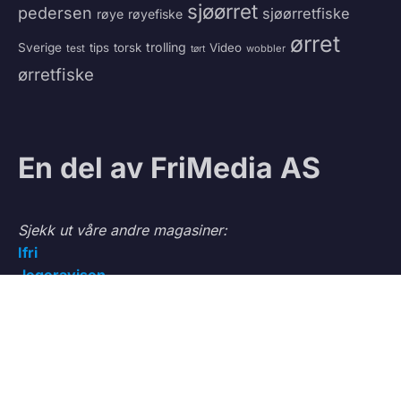
sjøørret
pedersen
sjøørretfiske
røye
røyefiske
ørret
trolling
Sverige
tips
torsk
Video
test
wobbler
tørt
ørretfiske
En del av FriMedia AS
Sjekk ut våre andre magasiner:
Ifri
Jegeravisen
Testteam