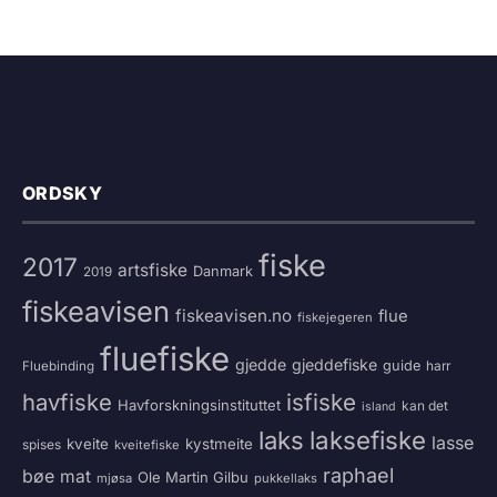
ORDSKY
fiske
2017
artsfiske
Danmark
2019
fiskeavisen
fiskeavisen.no
flue
fiskejegeren
fluefiske
gjedde
gjeddefiske
guide
harr
Fluebinding
havfiske
isfiske
Havforskningsinstituttet
kan det
island
laksefiske
laks
lasse
kveite
kystmeite
spises
kveitefiske
raphael
bøe
mat
Ole Martin Gilbu
mjøsa
pukkellaks