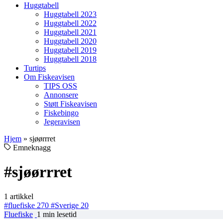
Huggtabell
Huggtabell 2023
Huggtabell 2022
Huggtabell 2021
Huggtabell 2020
Huggtabell 2019
Huggtabell 2018
Turtips
Om Fiskeavisen
TIPS OSS
Annonsere
Støtt Fiskeavisen
Fiskebingo
Jegeravisen
Hjem
»
sjøørrret
Emneknagg
#sjøørrret
1 artikkel
#fluefiske
270
#Sverige
20
Fluefiske
1 min lesetid