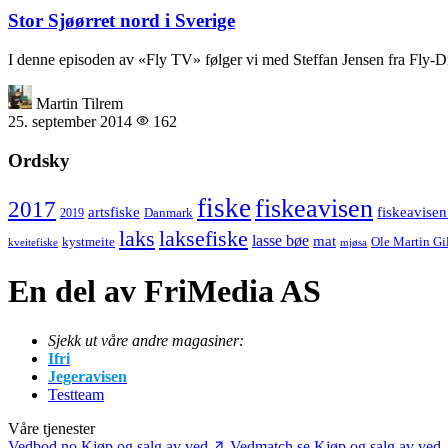
Stor Sjøørret nord i Sverige
I denne episoden av «Fly TV» følger vi med Steffan Jensen fra Fly-
Martin Tilrem
25. september 2014
162
Ordsky
fiske
fiskeavisen
2017
artsfiske
fiskeavisen
Danmark
2019
laks
laksefiske
lasse bøe
mat
kystmeite
Ole Martin Gi
kveitefiske
mjøsa
En del av FriMedia AS
Sjekk ut våre andre magasiner:
Ifri
Jegeravisen
Testteam
Våre tjenester
Vedbod.no
Kjøp og salg av ved
Vedmatch.se
Kjøp og salg av ved 