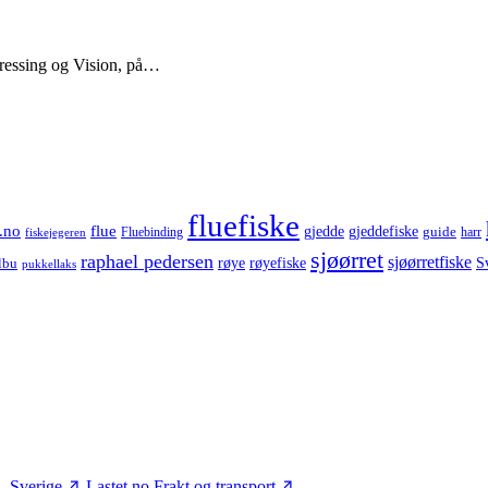
Dressing og Vision, på…
fluefiske
.no
flue
gjedde
gjeddefiske
guide
harr
fiskejegeren
Fluebinding
sjøørret
raphael pedersen
sjøørretfiske
røye
røyefiske
lbu
S
pukkellaks
– Sverige
Lastet.no
Frakt og transport