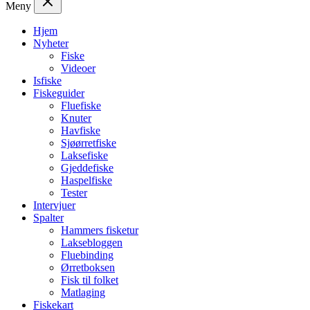
Meny
Hjem
Nyheter
Fiske
Videoer
Isfiske
Fiskeguider
Fluefiske
Knuter
Havfiske
Sjøørretfiske
Laksefiske
Gjeddefiske
Haspelfiske
Tester
Intervjuer
Spalter
Hammers fisketur
Laksebloggen
Fluebinding
Ørretboksen
Fisk til folket
Matlaging
Fiskekart