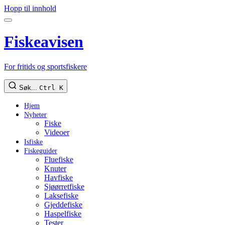
Hopp til innhold
Fiskeavisen
For fritids og sportsfiskere
Søk...
Ctrl K
Hjem
Nyheter
Fiske
Videoer
Isfiske
Fiskeguider
Fluefiske
Knuter
Havfiske
Sjøørretfiske
Laksefiske
Gjeddefiske
Haspelfiske
Tester