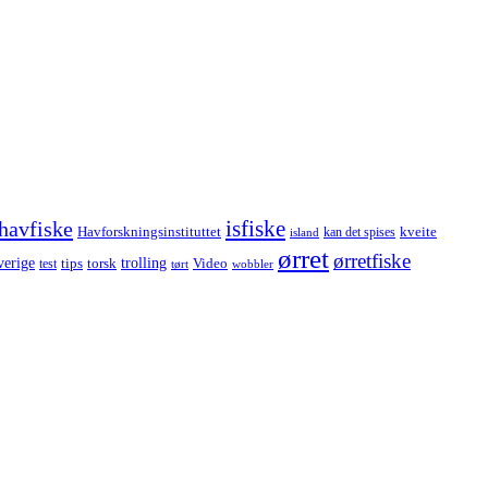
havfiske
isfiske
Havforskningsinstituttet
kveite
kan det spises
island
ørret
ørretfiske
trolling
verige
tips
torsk
Video
test
wobbler
tørt