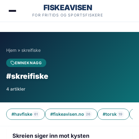
Hopp
FISKEAVISEN
til
FOR FRITIDS OG SPORTSFISKERE
innhold
Hjem
»
skreifiske
EMNEKNAGG
#skreifiske
4 artikler
#havfiske
#fiskeavisen.no
#torsk
#
61
26
19
2 min lesetid
FISKE
Skreien siger inn mot kysten