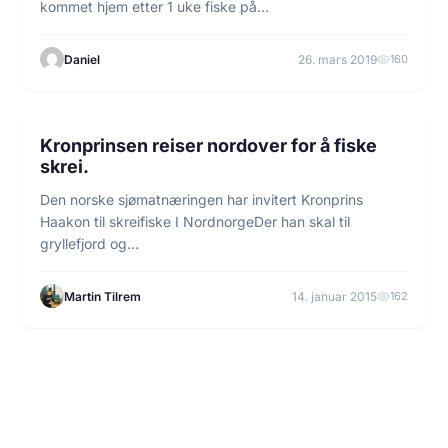
kommet hjem etter 1 uke fiske på…
Daniel
26. mars 2019
160
1 min lesetid
HAVFISKE
Kronprinsen reiser nordover for å fiske
skrei.
Den norske sjømatnæringen har invitert Kronprins
Haakon til skreifiske I NordnorgeDer han skal til
gryllefjord og…
Martin Tilrem
14. januar 2015
162