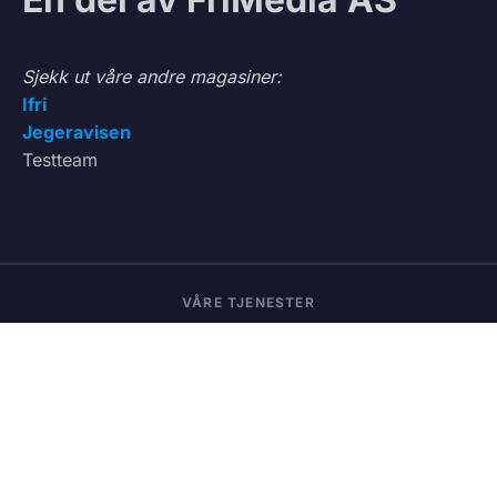
Sjekk ut våre andre magasiner:
Ifri
Jegeravisen
Testteam
VÅRE TJENESTER
Vedbod.no
Kjøp og salg av ved
Vedmatch.se
Kjøp og salg av ved – Sverige
Lastet.no
Frakt og transport