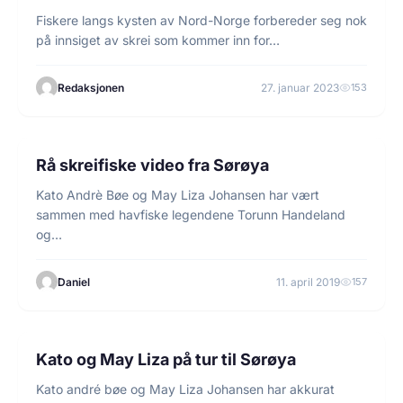
Fiskere langs kysten av Nord-Norge forbereder seg nok
på innsiget av skrei som kommer inn for…
Redaksjonen
27. januar 2023
153
1 min lesetid
HAVFISKE
Rå skreifiske video fra Sørøya
Kato Andrè Bøe og May Liza Johansen har vært
sammen med havfiske legendene Torunn Handeland
og…
Daniel
11. april 2019
157
4 min lesetid
HAVFISKE
Kato og May Liza på tur til Sørøya
Kato andré bøe og May Liza Johansen har akkurat