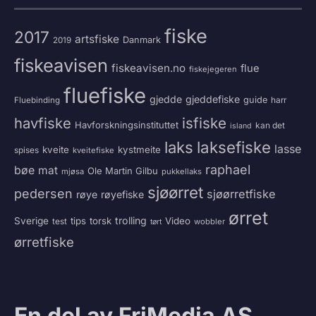
fiske
2017
artsfiske
Danmark
2019
fiskeavisen
fiskeavisen.no
flue
fiskejegeren
fluefiske
gjedde
gjeddefiske
guide
harr
Fluebinding
havfiske
isfiske
Havforskningsinstituttet
kan det
island
laksefiske
laks
lasse
kveite
kystmeite
spises
kveitefiske
raphael
bøe
mat
Ole Martin Gilbu
mjøsa
pukkellaks
sjøørret
pedersen
sjøørretfiske
røye
røyefiske
ørret
trolling
Sverige
tips
torsk
Video
test
wobbler
tørt
ørretfiske
En del av FriMedia AS