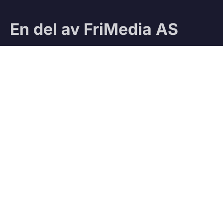
En del av FriMedia AS
Sjekk ut våre andre magasiner:
Ifri
Jegeravisen
Testteam
VÅRE TJENESTER
Vedbod.no
Kjøp og salg av ved
Vedmatch.se
Kjøp og salg av ved – Sverige