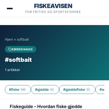
Hopp
FISKEAVISEN
til
FOR FRITIDS OG SPORTSFISKERE
innhold
Hjem
»
softbait
EMNEKNAGG
#softbait
1 artikkel
#fiske
#gjedde
#gjeddefiske
#wob
190
22
22
1 min lesetid
FISKEGUIDER
Fiskeguide – Hvordan fiske gjedde