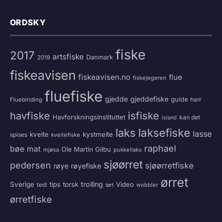
ORDSKY
fiske
2017
artsfiske
Danmark
2019
fiskeavisen
fiskeavisen.no
flue
fiskejegeren
fluefiske
gjedde
gjeddefiske
guide
harr
Fluebinding
havfiske
isfiske
Havforskningsinstituttet
kan det
island
laksefiske
laks
lasse
kveite
kystmeite
spises
kveitefiske
raphael
bøe
mat
Ole Martin Gilbu
mjøsa
pukkellaks
sjøørret
pedersen
sjøørretfiske
røye
røyefiske
ørret
trolling
Sverige
tips
torsk
Video
test
wobbler
tørt
ørretfiske