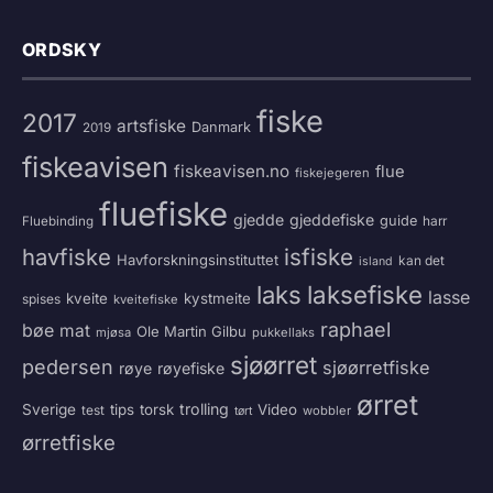
ORDSKY
fiske
2017
artsfiske
Danmark
2019
fiskeavisen
fiskeavisen.no
flue
fiskejegeren
fluefiske
gjedde
gjeddefiske
guide
harr
Fluebinding
havfiske
isfiske
Havforskningsinstituttet
kan det
island
laksefiske
laks
lasse
kveite
kystmeite
spises
kveitefiske
raphael
bøe
mat
Ole Martin Gilbu
mjøsa
pukkellaks
sjøørret
pedersen
sjøørretfiske
røye
røyefiske
ørret
trolling
Sverige
tips
torsk
Video
test
wobbler
tørt
ørretfiske