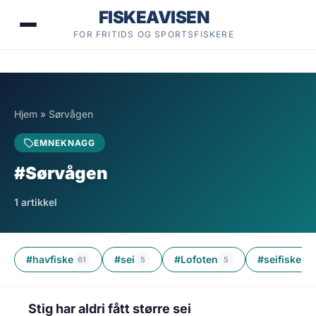
Hopp
FISKEAVISEN
til
FOR FRITIDS OG SPORTSFISKERE
innhold
Hjem
»
Sørvågen
EMNEKNAGG
#Sørvågen
1 artikkel
#havfiske
#sei
#Lofoten
#seifiske
61
5
5
3
2 min lesetid
FISKE
Stig har aldri fått større sei