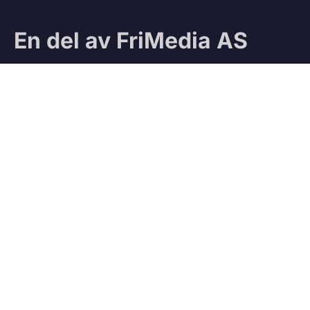
En del av FriMedia AS
Sjekk ut våre andre magasiner:
Ifri
Jegeravisen
Testteam
VÅRE TJENESTER
Vedbod.no
Kjøp og salg av ved
Vedmatch.se
Kjøp og salg av ved – Sverige