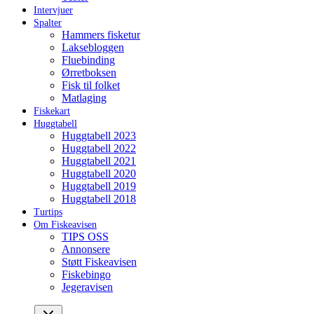
Intervjuer
Spalter
Hammers fisketur
Laksebloggen
Fluebinding
Ørretboksen
Fisk til folket
Matlaging
Fiskekart
Huggtabell
Huggtabell 2023
Huggtabell 2022
Huggtabell 2021
Huggtabell 2020
Huggtabell 2019
Huggtabell 2018
Turtips
Om Fiskeavisen
TIPS OSS
Annonsere
Støtt Fiskeavisen
Fiskebingo
Jegeravisen