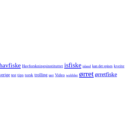
havfiske
isfiske
Havforskningsinstituttet
kveite
kan det spises
island
ørret
ørretfiske
trolling
verige
tips
torsk
Video
test
wobbler
tørt