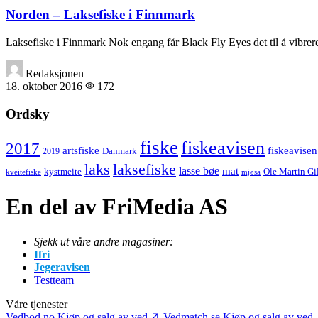
Norden – Laksefiske i Finnmark
Laksefiske i Finnmark Nok engang får Black Fly Eyes det til å vibre
Redaksjonen
18. oktober 2016
172
Ordsky
fiske
fiskeavisen
2017
artsfiske
fiskeavisen
Danmark
2019
laks
laksefiske
lasse bøe
mat
kystmeite
Ole Martin Gi
kveitefiske
mjøsa
En del av FriMedia AS
Sjekk ut våre andre magasiner:
Ifri
Jegeravisen
Testteam
Våre tjenester
Vedbod.no
Kjøp og salg av ved
Vedmatch.se
Kjøp og salg av ved 