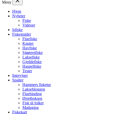
Meny
Hjem
Nyheter
Fiske
Videoer
Isfiske
Fiskeguider
Fluefiske
Knuter
Havfiske
Sjøørretfiske
Laksefiske
Gjeddefiske
Haspelfiske
Tester
Intervjuer
Spalter
Hammers fisketur
Laksebloggen
Fluebinding
Ørretboksen
Fisk til folket
Matlaging
Fiskekart