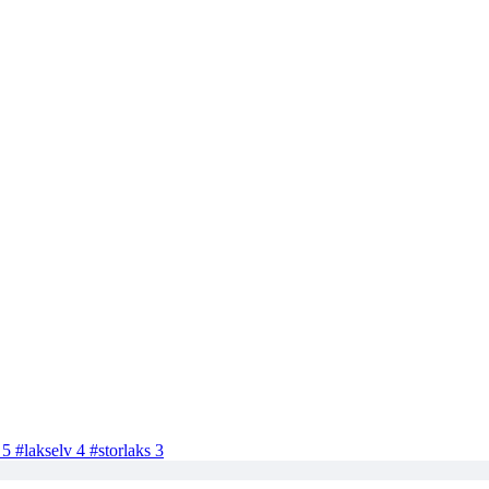
s
5
#lakselv
4
#storlaks
3