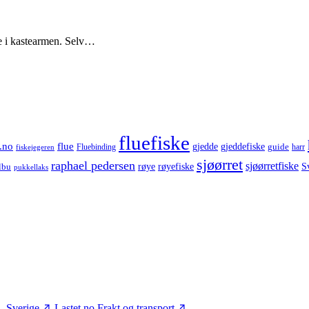
re i kastearmen. Selv…
fluefiske
.no
flue
gjedde
gjeddefiske
guide
harr
fiskejegeren
Fluebinding
sjøørret
raphael pedersen
sjøørretfiske
røye
røyefiske
lbu
S
pukkellaks
– Sverige
Lastet.no
Frakt og transport