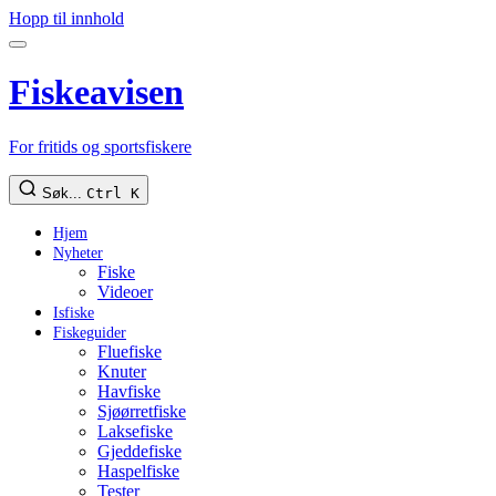
Hopp til innhold
Fiskeavisen
For fritids og sportsfiskere
Søk...
Ctrl K
Hjem
Nyheter
Fiske
Videoer
Isfiske
Fiskeguider
Fluefiske
Knuter
Havfiske
Sjøørretfiske
Laksefiske
Gjeddefiske
Haspelfiske
Tester