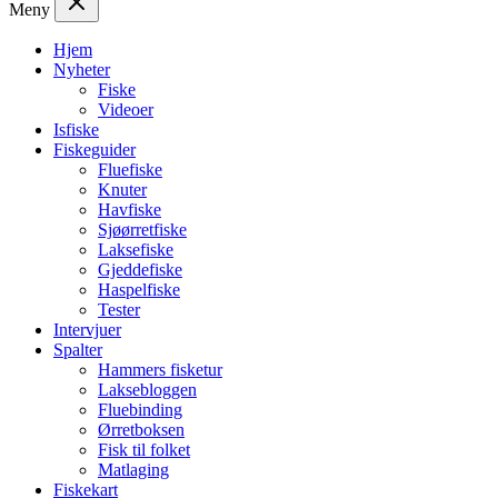
Meny
Hjem
Nyheter
Fiske
Videoer
Isfiske
Fiskeguider
Fluefiske
Knuter
Havfiske
Sjøørretfiske
Laksefiske
Gjeddefiske
Haspelfiske
Tester
Intervjuer
Spalter
Hammers fisketur
Laksebloggen
Fluebinding
Ørretboksen
Fisk til folket
Matlaging
Fiskekart