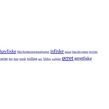
havfiske
isfiske
Havforskningsinstituttet
kveite
kan det spises
island
ørret
ørretfiske
trolling
verige
tips
torsk
Video
test
wobbler
tørt