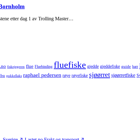
r Bornholm
tene etter dag 1 av Trolling Master…
fluefiske
.no
flue
gjedde
gjeddefiske
guide
harr
fiskejegeren
Fluebinding
sjøørret
raphael pedersen
sjøørretfiske
røye
røyefiske
lbu
S
pukkellaks
– Sverige
Lastet.no
Frakt og transport