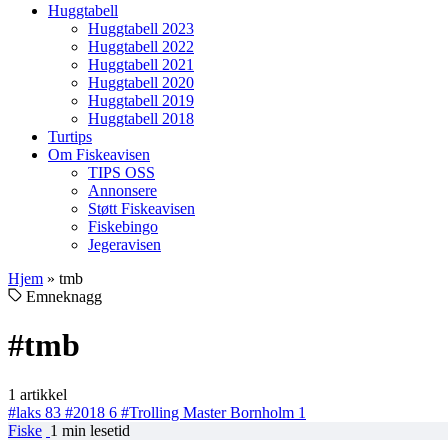
Huggtabell
Huggtabell 2023
Huggtabell 2022
Huggtabell 2021
Huggtabell 2020
Huggtabell 2019
Huggtabell 2018
Turtips
Om Fiskeavisen
TIPS OSS
Annonsere
Støtt Fiskeavisen
Fiskebingo
Jegeravisen
Hjem
»
tmb
Emneknagg
#tmb
1 artikkel
#laks
83
#2018
6
#Trolling Master Bornholm
1
Fiske
1 min lesetid