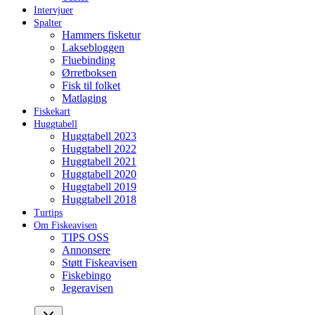
Intervjuer
Spalter
Hammers fisketur
Laksebloggen
Fluebinding
Ørretboksen
Fisk til folket
Matlaging
Fiskekart
Huggtabell
Huggtabell 2023
Huggtabell 2022
Huggtabell 2021
Huggtabell 2020
Huggtabell 2019
Huggtabell 2018
Turtips
Om Fiskeavisen
TIPS OSS
Annonsere
Støtt Fiskeavisen
Fiskebingo
Jegeravisen