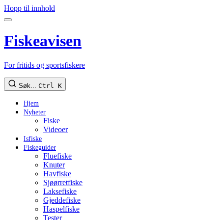
Hopp til innhold
Fiskeavisen
For fritids og sportsfiskere
Søk...
Ctrl K
Hjem
Nyheter
Fiske
Videoer
Isfiske
Fiskeguider
Fluefiske
Knuter
Havfiske
Sjøørretfiske
Laksefiske
Gjeddefiske
Haspelfiske
Tester