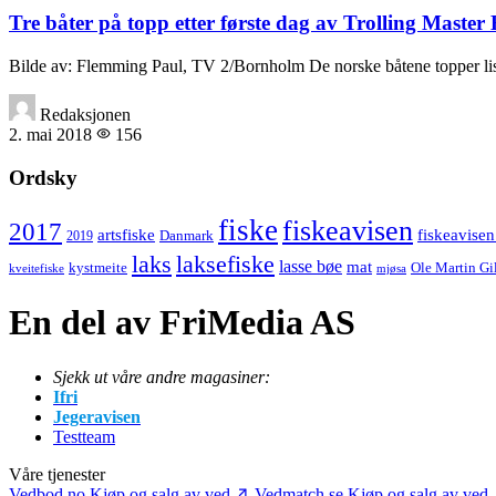
Tre båter på topp etter første dag av Trolling Maste
Bilde av: Flemming Paul, TV 2/Bornholm De norske båtene topper lis
Redaksjonen
2. mai 2018
156
Ordsky
fiske
fiskeavisen
2017
artsfiske
fiskeavisen
Danmark
2019
laks
laksefiske
lasse bøe
mat
kystmeite
Ole Martin Gi
kveitefiske
mjøsa
En del av FriMedia AS
Sjekk ut våre andre magasiner:
Ifri
Jegeravisen
Testteam
Våre tjenester
Vedbod.no
Kjøp og salg av ved
Vedmatch.se
Kjøp og salg av ved 