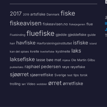
fiske
2017
artsfiske
Danmark
2019
S
fiskeavisen
I
fiskeavisen.no
flue
fiskejegeren
J
fluefiske
gjedde
gjeddefiske
guide
T
Fluebinding
havfiske
isfiske
Havforskningsinstituttet
harr
island
laks
kveite
kystmeite
kan det spises
kveitefiske
laksefiske
lasse bøe
mat
Ole Martin Gilbu
mjøsa
raphael pedersen
røye
røyefiske
pukkellaks
sjøørret
sjøørretfiske
Sverige
tips
torsk
test
ørret
ørretfiske
trolling
Video
wobbler
tørt