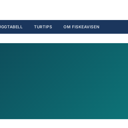
Søk...
Ctrl K
UGGTABELL
TURTIPS
OM FISKEAVISEN