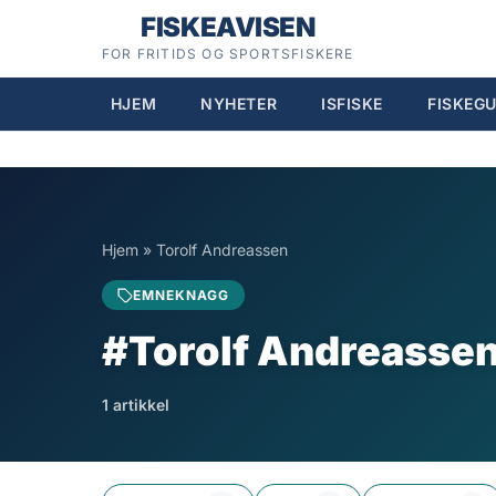
Hopp
FISKEAVISEN
til
FOR FRITIDS OG SPORTSFISKERE
innhold
HJEM
NYHETER
ISFISKE
FISKEGU
Hjem
»
Torolf Andreassen
EMNEKNAGG
#Torolf Andreasse
1 artikkel