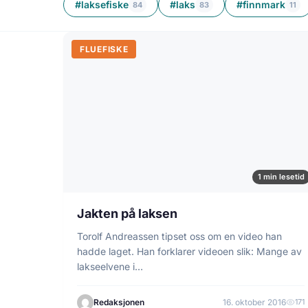
#laksefiske
#laks
#finnmark
84
83
11
FLUEFISKE
1 min lesetid
Jakten på laksen
Torolf Andreassen tipset oss om en video han
hadde laget. Han forklarer videoen slik: Mange av
lakseelvene i…
Redaksjonen
16. oktober 2016
171