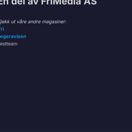
En del av FriMedia AS
jekk ut våre andre magasiner:
fri
egeravisen
estteam