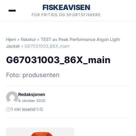
Hopp
FISKEAVISEN
til
FOR FRITIDS OG SPORTSFISKERE
innhold
Hjem
»
fisketur
»
TEST av Peak Performance Argon Ligth
Jacket
»
G67031003_86X_main
G67031003_86X_main
Foto: produsenten
Redaksjonen
8. oktober 2020
1 min lesetid
0