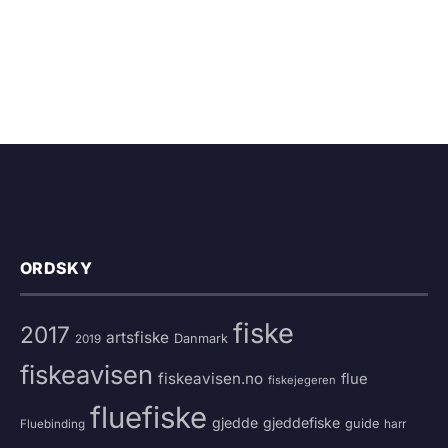
ORDSKY
fiske
2017
artsfiske
Danmark
2019
fiskeavisen
fiskeavisen.no
flue
fiskejegeren
fluefiske
gjedde
gjeddefiske
guide
harr
Fluebinding