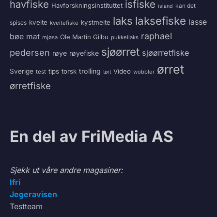
havfiske
isfiske
Havforskningsinstituttet
kan det
island
laksefiske
laks
lasse
kveite
kystmeite
spises
kveitefiske
raphael
bøe
mat
Ole Martin Gilbu
mjøsa
pukkellaks
sjøørret
pedersen
sjøørretfiske
røye
røyefiske
ørret
trolling
Sverige
tips
torsk
Video
test
wobbler
tørt
ørretfiske
En del av FriMedia AS
Sjekk ut våre andre magasiner:
Ifri
Jegeravisen
Testteam