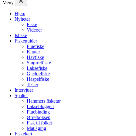
Meny
Hjem
Nyheter
Fiske
Videoer
Isfiske
Fiskeguider
Fluefiske
Knuter
Havfiske
Sjøørretfiske
Laksefiske
Gjeddefiske
Haspelfiske
Tester
Intervjuer
Spalter
Hammers fisketur
Laksebloggen
Fluebinding
Ørretboksen
Fisk til folket
Matlaging
Fiskekart