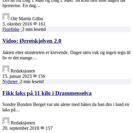
Les alt fra Dag 1 Møn og Dag 2 Møn Så kom den siste dagen før
hjemreise. En dag…
Ole Martin Gilbu
3. oktober 2016
161
Fluefiske
2 min lesetid
Video: Ørretskjelven 2.0
Jakten etter storørreten er krevende. Dager uten vak og ingen tegn til
liv er det mange…
Redaksjonen
15. januar 2023
156
Nyheter
2 min lesetid
Fikk laks på 11 kilo i Drammenselva
Sondre Bonden Berget var ute alene med båten da han dro i land en
laks på…
Redaksjonen
20. september 2018
157