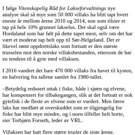
I følge
Vitenskapelig Råd for Lakseforvaltning
s nye
analyse skal så mye som 50 000 villaks ha blitt tapt hvert
eneste år mellom årene 2010 og 2014, noe som tilsier et
tap på hele 10% grunnet lakselus. Det skal også være
Hordaland som har følt på dette tapet mest, selv om det har
vært et moderat tap helt opp til Sør-Helgeland. Det er
likevel rømt oppdrettslaks som fortsatt er den største
trusselen mot den norske villaksbestanden, ettersom de har
en tendens til å gyte med villaksen.
I 2016 vandret det bare 470 000 villaks fra havet til kysten,
en halvering fra tallene samlet fra 1980-tallet.
–Betydelig redusert uttak i fiske, både i sjøen og elvene,
har kompensert for tilbakegangen, slik at det fortsatt er nok
gytefisk i de fleste av elvene som er vurdert. Men færre
laks har medført at overskuddet som er tilgjengelig for
fiske har blitt mye mindre, og i noen tilfeller helt borte,
sier Torbjørn Forseth, leder av VRL.
Villaksen har hatt flere større trusler de siste årene.