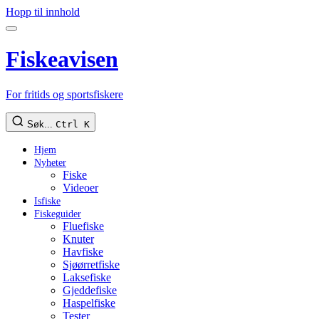
Hopp til innhold
Fiskeavisen
For fritids og sportsfiskere
Søk...
Ctrl K
Hjem
Nyheter
Fiske
Videoer
Isfiske
Fiskeguider
Fluefiske
Knuter
Havfiske
Sjøørretfiske
Laksefiske
Gjeddefiske
Haspelfiske
Tester