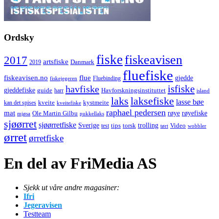
Ordsky
fiske
fiskeavisen
2017
artsfiske
Danmark
2019
fluefiske
fiskeavisen.no
flue
gjedde
fiskejegeren
Fluebinding
havfiske
isfiske
gjeddefiske
Havforskningsinstituttet
guide
harr
island
laks
laksefiske
lasse bøe
kveite
kystmeite
kan det spises
kveitefiske
raphael pedersen
mat
røye
røyefiske
Ole Martin Gilbu
mjøsa
pukkellaks
sjøørret
sjøørretfiske
trolling
Sverige
tips
torsk
Video
test
wobbler
tørt
ørret
ørretfiske
En del av FriMedia AS
Sjekk ut våre andre magasiner:
Ifri
Jegeravisen
Testteam