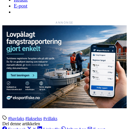
E-post
ANNONSE
#havlaks
#lakselus
#villaks
Del denne artikkelen