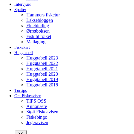
Intervjuer
Spalter
Hammers fisketur
Laksebloggen
Fluebinding
Ørretboksen
Fisk til folket
Matlaging
Fiskekart
Huggtabell
Huggtabell 2023
Huggtabell 2022
Huggtabell 2021
Huggtabell 2020
Huggtabell 2019
Huggtabell 2018
Turtips
Om Fiskeavisen
TIPS OSS
Annonsere
Støtt Fiskeavisen
Fiskebingo
Jegeravisen