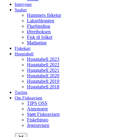
Intervjuer
Spalter
Hammers fisketur
Laksebloggen
Fluebinding
Ørretboksen
Fisk til folket
Matlaging
Fiskekart
Huggtabell
Huggtabell 2023
Huggtabell 2022
Huggtabell 2021
Huggtabell 2020
Huggtabell 2019
Huggtabell 2018
Turtips
Om Fiskeavisen
TIPS OSS
Annonsere
Støtt Fiskeavisen
Fiskebingo
Jegeravisen