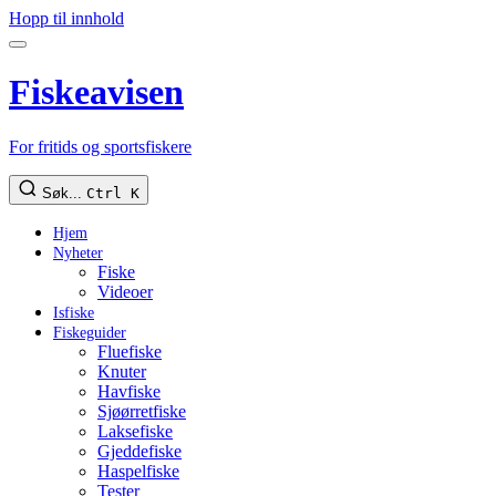
Hopp til innhold
Fiskeavisen
For fritids og sportsfiskere
Søk...
Ctrl K
Hjem
Nyheter
Fiske
Videoer
Isfiske
Fiskeguider
Fluefiske
Knuter
Havfiske
Sjøørretfiske
Laksefiske
Gjeddefiske
Haspelfiske
Tester