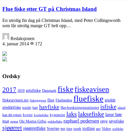
Flue fiske etter GT på Christmas Island
En utrolig fin dag på Christmas Island, med Peter Collingsworth
som får utrolig mange GT helt opp…
Redaksjonen
4. januar 2014
172
Ordsky
fiske
fiskeavisen
2017
artsfiske
Danmark
2019
fluefiske
fiskeavisen.no
flue
gjedde
fiskejegeren
Fluebinding
havfiske
isfiske
gjeddefiske
Havforskningsinstituttet
guide
harr
island
laks
laksefiske
lasse bøe
kveite
kystmeite
kan det spises
kveitefiske
raphael pedersen
mat
røye
røyefiske
Ole Martin Gilbu
mjøsa
pukkellaks
sjøørret
sjøørretfiske
trolling
Sverige
tips
torsk
Video
test
wobbler
tørt