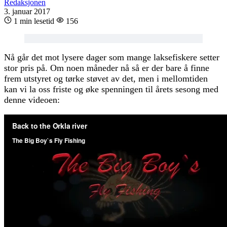
Redaksjonen
3. januar 2017
1 min lesetid
156
Nå går det mot lysere dager som mange laksefiskere setter
stor pris på. Om noen måneder nå så er der bare å finne
frem utstyret og tørke støvet av det, men i mellomtiden
kan vi la oss friste og øke spenningen til årets sesong med
denne videoen: