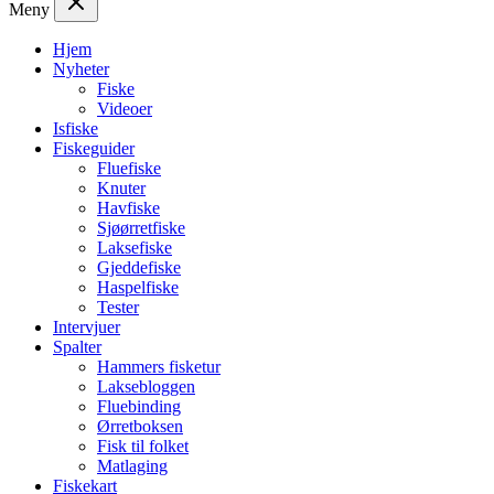
Meny
Hjem
Nyheter
Fiske
Videoer
Isfiske
Fiskeguider
Fluefiske
Knuter
Havfiske
Sjøørretfiske
Laksefiske
Gjeddefiske
Haspelfiske
Tester
Intervjuer
Spalter
Hammers fisketur
Laksebloggen
Fluebinding
Ørretboksen
Fisk til folket
Matlaging
Fiskekart