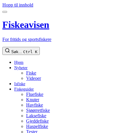
Hopp til innhold
Fiskeavisen
For fritids og sportsfiskere
Søk...
Ctrl K
Hjem
Nyheter
Fiske
Videoer
Isfiske
Fiskeguider
Fluefiske
Knuter
Havfiske
Sjøørretfiske
Laksefiske
Gjeddefiske
Haspelfiske
Tester