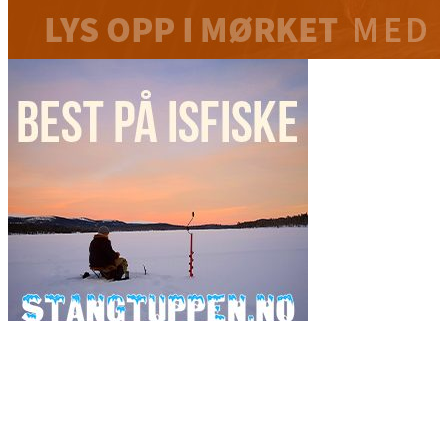
Ordsky
fiske
fiskeavisen
2017
artsfiske
Danmark
2019