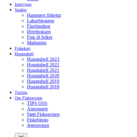
Intervjuer
Spalter
Hammers fisketur
Laksebloggen
Fluebinding
Ørretboksen
Fisk til folket
Matlaging
Fiskekart
Huggtabell
Huggtabell 2023
Huggtabell 2022
Huggtabell 2021
Huggtabell 2020
Huggtabell 2019
Huggtabell 2018
Turtips
Om Fiskeavisen
TIPS OSS
Annonsere
Støtt Fiskeavisen
Fiskebingo
Jegeravisen