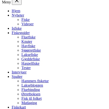
Meny
Hjem
Nyheter
Fiske
Videoer
Isfiske
Fiskeguider
Fluefiske
Knuter
Havfiske
Sjøørretfiske
Laksefiske
Gjeddefiske
Haspelfiske
Tester
Intervjuer
Spalter
Hammers fisketur
Laksebloggen
Fluebinding
Ørretboksen
Fisk til folket
Matlaging
Fiskekart