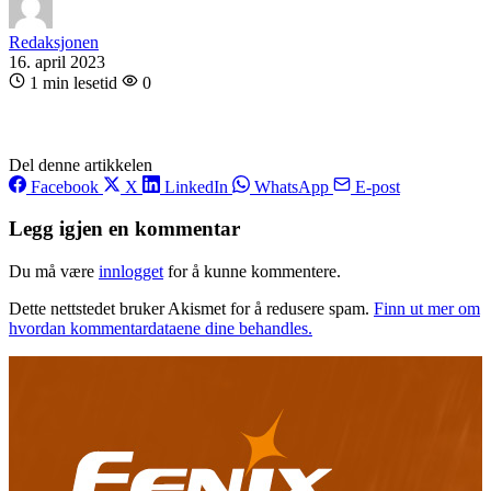
Redaksjonen
16. april 2023
1 min lesetid
0
Del denne artikkelen
Facebook
X
LinkedIn
WhatsApp
E-post
Legg igjen en kommentar
Du må være
innlogget
for å kunne kommentere.
Dette nettstedet bruker Akismet for å redusere spam.
Finn ut mer om
hvordan kommentardataene dine behandles.