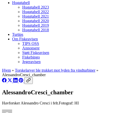
Huggtabell
Huggtabell 2023
Huggtabell 2022
Huggtabell 2021
Huggtabell 2020
Huggtabell 2019
Huggtabell 2018
Turtips
Om Fiskeavisen
TIPS OSS
Annonsere
Støtt Fiskeavisen
Fiskebingo
Jegeravisen
Hjem
»
Torskelarver ble trukket mot lyden fra vindturbiner
»
AlessandroCresci_chamber
AlessandroCresci_chamber
Havforsker Alessandro Cresci i felt.Fotograf: HI