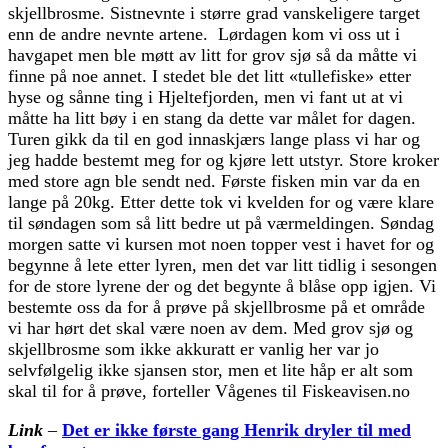
skjellbrosme. Sistnevnte i større grad vanskeligere target
enn de andre nevnte artene. Lørdagen kom vi oss ut i
havgapet men ble møtt av litt for grov sjø så da måtte vi
finne på noe annet. I stedet ble det litt «tullefiske» etter
hyse og sånne ting i Hjeltefjorden, men vi fant ut at vi
måtte ha litt bøy i en stang da dette var målet for dagen.
Turen gikk da til en god innaskjærs lange plass vi har og
jeg hadde bestemt meg for og kjøre lett utstyr. Store kroker
med store agn ble sendt ned. Første fisken min var da en
lange på 20kg. Etter dette tok vi kvelden for og være klare
til søndagen som så litt bedre ut på værmeldingen. Søndag
morgen satte vi kursen mot noen topper vest i havet for og
begynne å lete etter lyren, men det var litt tidlig i sesongen
for de store lyrene der og det begynte å blåse opp igjen. Vi
bestemte oss da for å prøve på skjellbrosme på et område
vi har hørt det skal være noen av dem. Med grov sjø og
skjellbrosme som ikke akkuratt er vanlig her var jo
selvfølgelig ikke sjansen stor, men et lite håp er alt som
skal til for å prøve, forteller Vågenes til Fiskeavisen.no
Link
–
Det er ikke første gang Henrik dryler til med