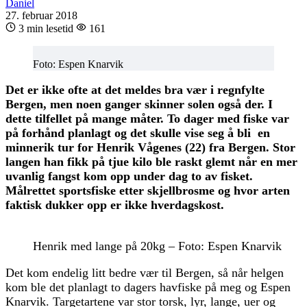
Daniel
27. februar 2018
3 min lesetid
161
Foto: Espen Knarvik
Det er ikke ofte at det meldes bra vær i regnfylte
Bergen, men noen ganger skinner solen også der. I
dette tilfellet på mange måter. To dager med fiske var
på forhånd planlagt og det skulle vise seg å bli en
minnerik tur for Henrik Vågenes (22) fra Bergen. Stor
langen han fikk på tjue kilo ble raskt glemt når en mer
uvanlig fangst kom opp under dag to av fisket.
Målrettet sportsfiske etter skjellbrosme og hvor arten
faktisk dukker opp er ikke hverdagskost.
Henrik med lange på 20kg – Foto: Espen Knarvik
Det kom endelig litt bedre vær til Bergen, så når helgen
kom ble det planlagt to dagers havfiske på meg og Espen
Knarvik. Targetartene var stor torsk, lyr, lange, uer og