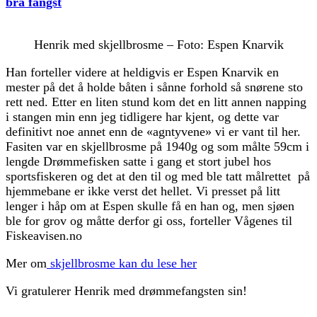
bra fangst
Henrik med skjellbrosme – Foto: Espen Knarvik
Han forteller videre at heldigvis er Espen Knarvik en
mester på det å holde båten i sånne forhold så snørene sto
rett ned. Etter en liten stund kom det en litt annen napping
i stangen min enn jeg tidligere har kjent, og dette var
definitivt noe annet enn de «agntyvene» vi er vant til her.
Fasiten var en skjellbrosme på 1940g og som målte 59cm i
lengde Drømmefisken satte i gang et stort jubel hos
sportsfiskeren og det at den til og med ble tatt målrettet på
hjemmebane er ikke verst det hellet. Vi presset på litt
lenger i håp om at Espen skulle få en han og, men sjøen
ble for grov og måtte derfor gi oss, forteller Vågenes til
Fiskeavisen.no
Mer om
skjellbrosme kan du lese her
Vi gratulerer Henrik med drømmefangsten sin!