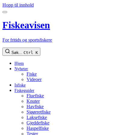
Hopp til innhold
Fiskeavisen
For fritids og sportsfiskere
Søk...
Ctrl K
Hjem
Nyheter
Fiske
Videoer
Isfiske
Fiskeguider
Fluefiske
Knuter
Havfiske
Sjøørretfiske
Laksefiske
Gjeddefiske
Haspelfiske
Tester