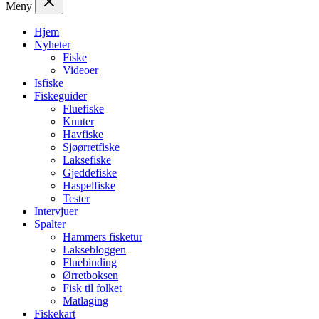
Meny
Hjem
Nyheter
Fiske
Videoer
Isfiske
Fiskeguider
Fluefiske
Knuter
Havfiske
Sjøørretfiske
Laksefiske
Gjeddefiske
Haspelfiske
Tester
Intervjuer
Spalter
Hammers fisketur
Laksebloggen
Fluebinding
Ørretboksen
Fisk til folket
Matlaging
Fiskekart