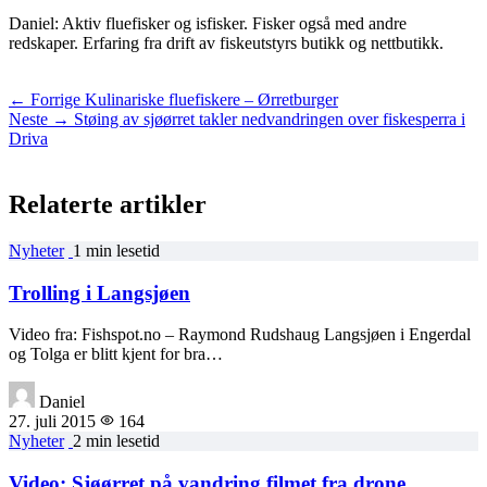
Daniel: Aktiv fluefisker og isfisker. Fisker også med andre
redskaper. Erfaring fra drift av fiskeutstyrs butikk og nettbutikk.
← Forrige
Kulinariske fluefiskere – Ørretburger
Neste →
Støing av sjøørret takler nedvandringen over fiskesperra i
Driva
Relaterte artikler
Nyheter
1 min lesetid
Trolling i Langsjøen
Video fra: Fishspot.no – Raymond Rudshaug Langsjøen i Engerdal
og Tolga er blitt kjent for bra…
Daniel
27. juli 2015
164
Nyheter
2 min lesetid
Video: Sjøørret på vandring filmet fra drone