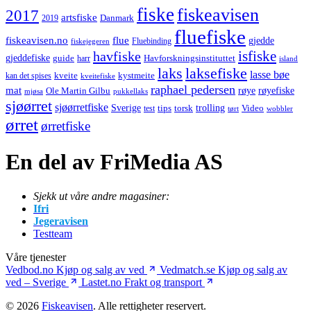
fiske
fiskeavisen
2017
artsfiske
Danmark
2019
fluefiske
fiskeavisen.no
flue
gjedde
fiskejegeren
Fluebinding
havfiske
isfiske
gjeddefiske
Havforskningsinstituttet
guide
harr
island
laks
laksefiske
lasse bøe
kveite
kystmeite
kan det spises
kveitefiske
raphael pedersen
mat
røye
røyefiske
Ole Martin Gilbu
mjøsa
pukkellaks
sjøørret
sjøørretfiske
trolling
Sverige
tips
torsk
Video
test
wobbler
tørt
ørret
ørretfiske
En del av FriMedia AS
Sjekk ut våre andre magasiner:
Ifri
Jegeravisen
Testteam
Våre tjenester
Vedbod.no
Kjøp og salg av ved
Vedmatch.se
Kjøp og salg av
ved – Sverige
Lastet.no
Frakt og transport
© 2026
Fiskeavisen
. Alle rettigheter reservert.