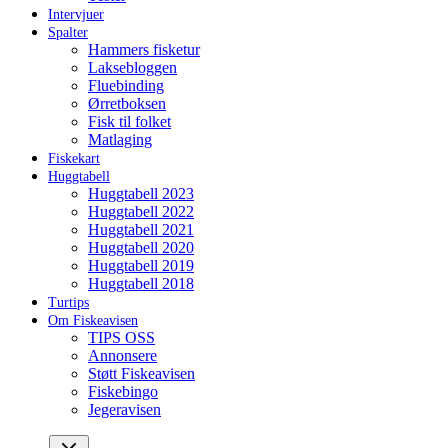
Intervjuer
Spalter
Hammers fisketur
Laksebloggen
Fluebinding
Ørretboksen
Fisk til folket
Matlaging
Fiskekart
Huggtabell
Huggtabell 2023
Huggtabell 2022
Huggtabell 2021
Huggtabell 2020
Huggtabell 2019
Huggtabell 2018
Turtips
Om Fiskeavisen
TIPS OSS
Annonsere
Støtt Fiskeavisen
Fiskebingo
Jegeravisen