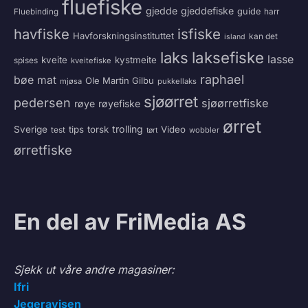
fluefiske
gjedde
gjeddefiske
guide
harr
Fluebinding
havfiske
isfiske
Havforskningsinstituttet
kan det
island
laksefiske
laks
lasse
kveite
kystmeite
spises
kveitefiske
raphael
bøe
mat
Ole Martin Gilbu
mjøsa
pukkellaks
sjøørret
pedersen
sjøørretfiske
røye
røyefiske
ørret
trolling
Sverige
tips
torsk
Video
test
wobbler
tørt
ørretfiske
En del av FriMedia AS
Sjekk ut våre andre magasiner:
Ifri
Jegeravisen