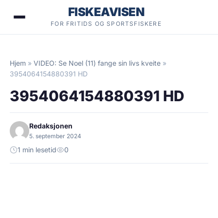
Hopp
FISKEAVISEN
til
FOR FRITIDS OG SPORTSFISKERE
innhold
Hjem
»
VIDEO: Se Noel (11) fange sin livs kveite
»
3954064154880391 HD
3954064154880391 HD
Redaksjonen
5. september 2024
1 min lesetid
0